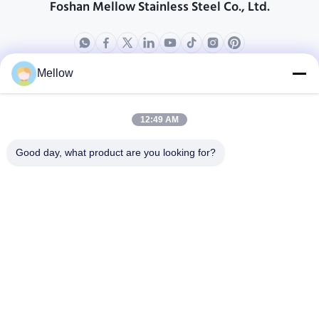
Foshan Mellow Stainless Steel Co., Ltd.
Mellow
उत्पादों
हमारे बारे में
कंपनी प्रोफ़ाइल
12:49 AM
कारखाने का दौरा
Good day, what product are you looking for?
गुणवत्ता नियंत्रण
मामले
ब्लॉग
समाचार
एक निःशुल्क उद्धरण प्राप्त करें
टेलीफोन:
+86 13392232932
ईमेल:
info@mellowsteel.com
पता: Xinbao Plaza, Tiancheng Rd, Shunde District, Foshan,