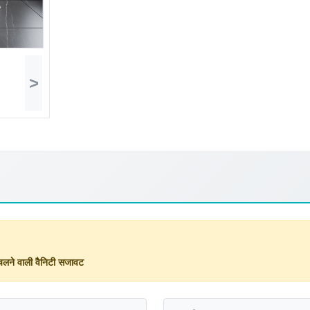
>
लने वाली वैनिटी सजावट