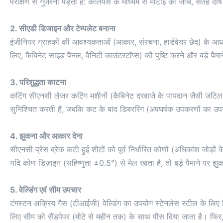
परीक्षण से गुजरना पड़ता है: कैलिपर्स के माध्यम से मोटाई की जांच, सतह 
2. सीएडी डिजाइन और टेम्पलेट बनाना
इंजीनियर ग्राहकों की आवश्यकताओं (आकार, संरचना, हार्डवेयर छेद) के आध
लिए, कैबिनेट साइड पैनल, वैनिटी काउंटरटॉप्स) की पुष्टि करने और बड़े पैमाने पर
3. परिशुद्धता काटना
कटिंग सीएनसी लेजर कटिंग मशीनों (कैबिनेट दरवाजे के पायदान जैसी जटिल 
सुनिश्चित करती है, जबकि कट के बाद डिबररिंग (अपघर्षक उपकरणों का उपयोग
4. झुकना और आकार देना
सीएनसी प्रेस ब्रेक कटी हुई शीटों को पूर्व निर्धारित कोणों (अधिकांश जोड
यदि कोण डिज़ाइन (सहिष्णुता ±0.5°) से मेल खाता है, तो बड़े पैमाने पर
5. वेल्डिंग एवं सीम उपचार
टंगस्टन अक्रिय गैस (टीआईजी) वेल्डिंग का उपयोग स्टेनलेस स्टील के लि
लिए सीम को सैंडपेपर (मोटे से महीन तक) के साथ पीस दिया जाता है। फिर,