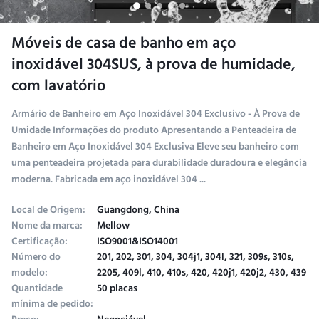
Móveis de casa de banho em aço
inoxidável 304SUS, à prova de humidade,
com lavatório
Armário de Banheiro em Aço Inoxidável 304 Exclusivo - À Prova de
Umidade Informações do produto Apresentando a Penteadeira de
Banheiro em Aço Inoxidável 304 Exclusiva Eleve seu banheiro com
uma penteadeira projetada para durabilidade duradoura e elegância
moderna. Fabricada em aço inoxidável 304 ...
Local de Origem:
Guangdong, China
Nome da marca:
Mellow
Certificação:
ISO9001&ISO14001
Número do
201, 202, 301, 304, 304j1, 304l, 321, 309s, 310s,
modelo:
2205, 409l, 410, 410s, 420, 420j1, 420j2, 430, 439
Quantidade
50 placas
mínima de pedido: