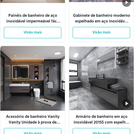
Painéis de banheiro de aço
Gabinete de banheiro moderno
inoxidável impermeável fácil
espelhado em aço inoxidável
de limpar padrão ASTM
316, gabinete com bacia de
resistente à corrosão durável e
Visão mais
Visão mais
cobre
para instituições
Acessório de banheiro Vanity
Armário de banheiro em aço
Vanity Unidade à prova de
inoxidável 201SS com espelho,
ferrugem que oferece
armazenamento e montagem
Visão mais
Visão mais