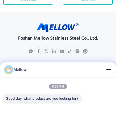
benefícios à prova de ferrugem
na parede
duradouros e decoração
elegante de banheiro
Foshan Mellow Stainless Steel Co., Ltd.
produtos
Sobre nós
Mellow
Perfil da empresa
Excursão da fábrica
8:29 PM
Controle da qualidade
Good day, what product are you looking for?
Casos
Blogs