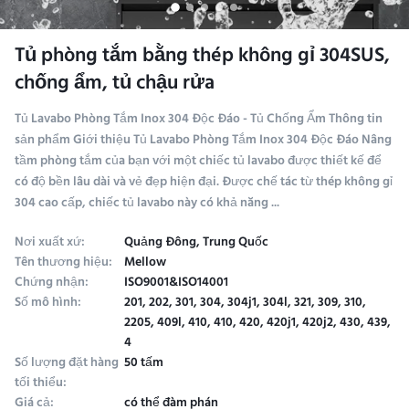
Tủ phòng tắm bằng thép không gỉ 304SUS,
chống ẩm, tủ chậu rửa
Tủ Lavabo Phòng Tắm Inox 304 Độc Đáo - Tủ Chống Ẩm Thông tin
sản phẩm Giới thiệu Tủ Lavabo Phòng Tắm Inox 304 Độc Đáo Nâng
tầm phòng tắm của bạn với một chiếc tủ lavabo được thiết kế để
có độ bền lâu dài và vẻ đẹp hiện đại. Được chế tác từ thép không gỉ
304 cao cấp, chiếc tủ lavabo này có khả năng ...
Nơi xuất xứ:
Quảng Đông, Trung Quốc
Tên thương hiệu:
Mellow
Chứng nhận:
ISO9001&ISO14001
Số mô hình:
201, 202, 301, 304, 304j1, 304l, 321, 309, 310,
2205, 409l, 410, 410, 420, 420j1, 420j2, 430, 439,
4
Số lượng đặt hàng
50 tấm
tối thiểu:
Giá cả:
có thể đàm phán