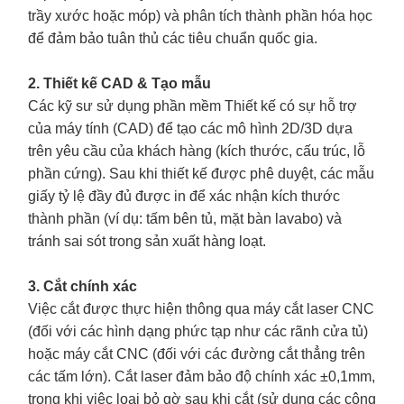
trầy xước hoặc móp) và phân tích thành phần hóa học
để đảm bảo tuân thủ các tiêu chuẩn quốc gia.
2. Thiết kế CAD & Tạo mẫu
Các kỹ sư sử dụng phần mềm Thiết kế có sự hỗ trợ
của máy tính (CAD) để tạo các mô hình 2D/3D dựa
trên yêu cầu của khách hàng (kích thước, cấu trúc, lỗ
phần cứng). Sau khi thiết kế được phê duyệt, các mẫu
giấy tỷ lệ đầy đủ được in để xác nhận kích thước
thành phần (ví dụ: tấm bên tủ, mặt bàn lavabo) và
tránh sai sót trong sản xuất hàng loạt.
3. Cắt chính xác
Việc cắt được thực hiện thông qua máy cắt laser CNC
(đối với các hình dạng phức tạp như các rãnh cửa tủ)
hoặc máy cắt CNC (đối với các đường cắt thẳng trên
các tấm lớn). Cắt laser đảm bảo độ chính xác ±0,1mm,
trong khi việc loại bỏ gờ sau khi cắt (sử dụng các công