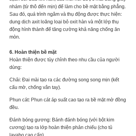
nhám (từ thô đến mịn) để làm cho bề mặt bằng phẳng.
Sau đó, quá trình ngâm và thụ động được thực hiện:
dung dịch axit loãng loại bỏ oxit hàn và một lớp thụ
động hình thành để tăng cường khả năng chống ăn
mòn.
6. Hoàn thiện bề mặt
Hoàn thiện được tùy chỉnh theo nhu cầu của người
dùng:
Chải
: Đai mài tạo ra các đường song song mịn (kết
cấu mờ, chống vân tay).
Phun cát
: Phun cát áp suất cao tạo ra bề mặt mờ đồng
đều.
Đánh bóng gương
: Bánh đánh bóng (với bột kim
cương) tạo ra lớp hoàn thiện phản chiếu (cho tủ
lavabo cao cấp).