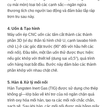
cụ mài mòn) loại bỏ các cạnh sắc—ngăn ngừa
thương tích cho người lao động và đảm bảo lắp ráp
trơn tru sau này.
4. Uốn & Tạo hình
Máy uốn ép CNC uốn các tấm cắt thành các thành
phần 3D (ví dụ: thân tủ hình chữ U, cạnh lavabo hình
chữ L) ở các góc đặt trước (90° đối với hầu hết các
mối nối). Đầu tiên, một lần uốn thử được thực hiện:
nếu góc khớp với thiết kế (dung sai ±0,5°), quá trình
uốn hàng loạt bắt đầu. Bước này đảm bảo các thành
phần khớp với nhau chặt chẽ.
5. Hàn & Xử lý mối nối
Hàn Tungsten Inert Gas (TIG) được sử dụng cho thép
không gỉ—lớp bảo vệ khí trơ của nó ngăn chặn quá
trình oxy hóa mối hàn, tạo ra các mối nối chắc chắn,
sạch sẽ. Sau khi hàn, các mối nối được mài bằng giấy