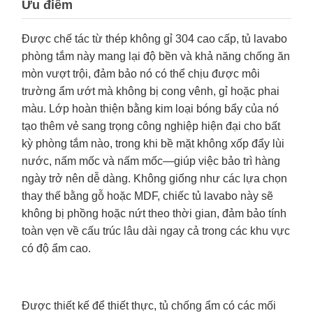
Ưu điểm
Được chế tác từ thép không gỉ 304 cao cấp, tủ lavabo
phòng tắm này mang lại độ bền và khả năng chống ăn
mòn vượt trội, đảm bảo nó có thể chịu được môi
trường ẩm ướt mà không bị cong vênh, gỉ hoặc phai
màu. Lớp hoàn thiện bằng kim loại bóng bẩy của nó
tạo thêm vẻ sang trọng công nghiệp hiện đại cho bất
kỳ phòng tắm nào, trong khi bề mặt không xốp đẩy lùi
nước, nấm mốc và nấm mốc—giúp việc bảo trì hàng
ngày trở nên dễ dàng. Không giống như các lựa chọn
thay thế bằng gỗ hoặc MDF, chiếc tủ lavabo này sẽ
không bị phồng hoặc nứt theo thời gian, đảm bảo tính
toàn vẹn về cấu trúc lâu dài ngay cả trong các khu vực
có độ ẩm cao.
Được thiết kế để thiết thực, tủ chống ẩm có các mối