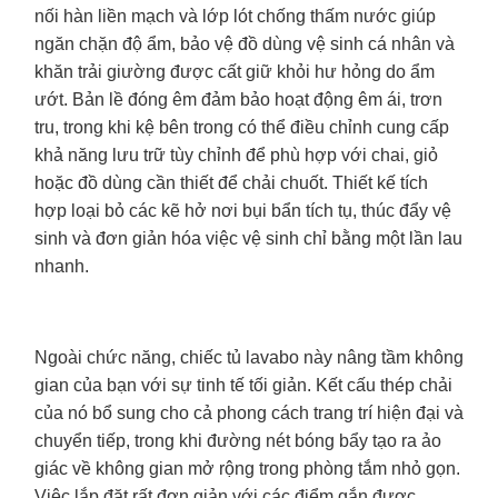
nối hàn liền mạch và lớp lót chống thấm nước giúp
ngăn chặn độ ẩm, bảo vệ đồ dùng vệ sinh cá nhân và
khăn trải giường được cất giữ khỏi hư hỏng do ẩm
ướt. Bản lề đóng êm đảm bảo hoạt động êm ái, trơn
tru, trong khi kệ bên trong có thể điều chỉnh cung cấp
khả năng lưu trữ tùy chỉnh để phù hợp với chai, giỏ
hoặc đồ dùng cần thiết để chải chuốt. Thiết kế tích
hợp loại bỏ các kẽ hở nơi bụi bẩn tích tụ, thúc đẩy vệ
sinh và đơn giản hóa việc vệ sinh chỉ bằng một lần lau
nhanh.
Ngoài chức năng, chiếc tủ lavabo này nâng tầm không
gian của bạn với sự tinh tế tối giản. Kết cấu thép chải
của nó bổ sung cho cả phong cách trang trí hiện đại và
chuyển tiếp, trong khi đường nét bóng bẩy tạo ra ảo
giác về không gian mở rộng trong phòng tắm nhỏ gọn.
Việc lắp đặt rất đơn giản với các điểm gắn được