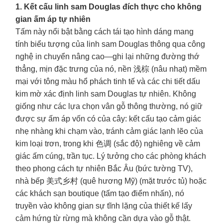
1. Kết cấu linh sam Douglas đích thực cho không
gian ấm áp tự nhiên
Tấm này nổi bật bằng cách tái tạo hình dáng mang
tính biểu tượng của linh sam Douglas thông qua công
nghệ in chuyển nâng cao—ghi lại những đường thớ
thẳng, mịn đặc trưng của nó, nền 浅棕 (nâu nhạt) mềm
mại với tông màu hổ phách tinh tế và các chi tiết dấu
kim mờ xác định linh sam Douglas tự nhiên. Không
giống như các lựa chọn vân gỗ thông thường, nó giữ
được sự ấm áp vốn có của cây: kết cấu tạo cảm giác
nhẹ nhàng khi chạm vào, tránh cảm giác lạnh lẽo của
kim loại trơn, trong khi 色调 (sắc độ) nghiêng về cảm
giác ấm cúng, trần tục. Lý tưởng cho các phòng khách
theo phong cách tự nhiên Bắc Âu (bức tường TV),
nhà bếp 美式乡村 (quê hương Mỹ) (mặt trước tủ) hoặc
các khách sạn boutique (tấm tạo điểm nhấn), nó
truyền vào không gian sự tĩnh lặng của thiết kế lấy
cảm hứng từ rừng mà không cần dựa vào gỗ thật.