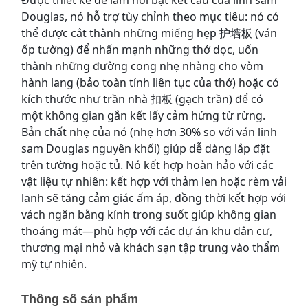
Được thiết kế để làm nổi bật kết cấu của linh sam 
Douglas, nó hỗ trợ tùy chỉnh theo mục tiêu: nó có 
thể được cắt thành những miếng hẹp 护墙板 (ván 
ốp tường) để nhấn mạnh những thớ dọc, uốn 
thành những đường cong nhẹ nhàng cho vòm 
hành lang (bảo toàn tính liên tục của thớ) hoặc có 
kích thước như trần nhà 扣板 (gạch trần) để có 
một không gian gắn kết lấy cảm hứng từ rừng. 
Bản chất nhẹ của nó (nhẹ hơn 30% so với ván linh 
sam Douglas nguyên khối) giúp dễ dàng lắp đặt 
trên tường hoặc tủ. Nó kết hợp hoàn hảo với các 
vật liệu tự nhiên: kết hợp với thảm len hoặc rèm vải 
lanh sẽ tăng cảm giác ấm áp, đồng thời kết hợp với 
vách ngăn bằng kính trong suốt giúp không gian 
thoáng mát—phù hợp với các dự án khu dân cư, 
thương mại nhỏ và khách sạn tập trung vào thẩm 
mỹ tự nhiên.
Thông số sản phẩm