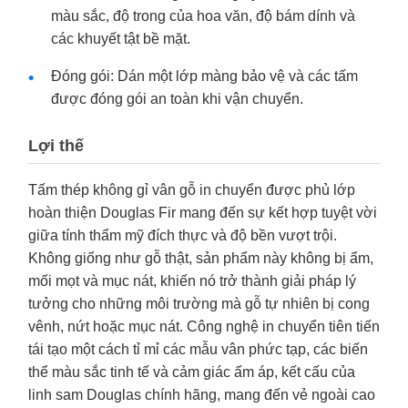
màu sắc, độ trong của hoa văn, độ bám dính và
các khuyết tật bề mặt.
Đóng gói: Dán một lớp màng bảo vệ và các tấm
được đóng gói an toàn khi vận chuyển.
Lợi thế
Tấm thép không gỉ vân gỗ in chuyển được phủ lớp
hoàn thiện Douglas Fir mang đến sự kết hợp tuyệt vời
giữa tính thẩm mỹ đích thực và độ bền vượt trội.
Không giống như gỗ thật, sản phẩm này không bị ẩm,
mối mọt và mục nát, khiến nó trở thành giải pháp lý
tưởng cho những môi trường mà gỗ tự nhiên bị cong
vênh, nứt hoặc mục nát. Công nghệ in chuyển tiên tiến
tái tạo một cách tỉ mỉ các mẫu vân phức tạp, các biến
thể màu sắc tinh tế và cảm giác ấm áp, kết cấu của
linh sam Douglas chính hãng, mang đến vẻ ngoài cao