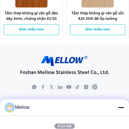
Tấm thép không gỉ vân gỗ đào
Tấm thép không gỉ vân gỗ sồi
dày 3mm, chứng nhận EU E0
420 304l để ốp tường
Nhìn nhiều hơn
Nhìn nhiều hơn
Foshan Mellow Stainless Steel Co., Ltd.
các sản phẩm
Về chúng tôi
Mellow
Hồ sơ công ty
Chuyến tham quan nhà máy
9:23 AM