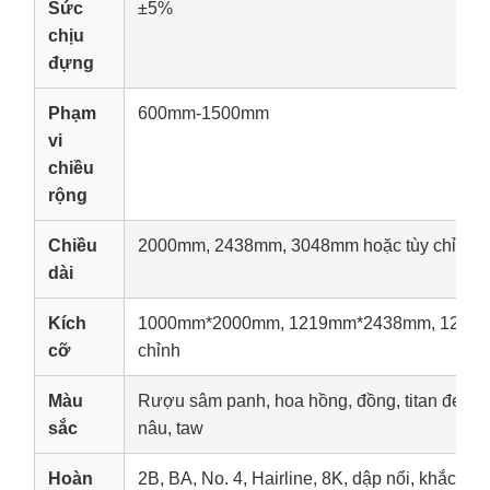
Sức
±5%
chịu
đựng
Phạm
600mm-1500mm
vi
chiều
rộng
Chiều
2000mm, 2438mm, 3048mm hoặc tùy chỉnh
dài
Kích
1000mm*2000mm, 1219mm*2438mm, 1219m
cỡ
chỉnh
Màu
Rượu sâm panh, hoa hồng, đồng, titan đen, vàn
sắc
nâu, taw
Hoàn
2B, BA, No. 4, Hairline, 8K, dập nổi, khắc, 