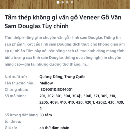
Tấm thép không gỉ vân gỗ Veneer Gỗ Vân
Sam Douglas Tùy chỉnh
Tấm thép không gỉ in chuyển vân gỗ - linh sam Douglas Thông tin
sản phẩm 1. Kết cấu linh sam Douglas đích thực cho không gian ấm
áp tự nhiên​ Tấm này nổi bật bằng cách tái tạo hình dáng mang tính
biểu tượng của linh sam Douglas thông qua công nghệ in chuyển
nâng cao—ghi lại những đường thớ thẳng, m...
Nơi xuất xứ:
Quảng Đông, Trung Quốc
Tên thương hiệu:
Mellow
Chứng nhận:
ISO9001&ISO14001
Số mô hình:
201, 202, 301, 304, 304j1, 304l, 321, 309, 310,
2205, 409l, 410, 410, 420, 420j1, 420j2, 430, 439,
4
Số lượng đặt hàng
50 tấm
tối thiểu:
Giá cả:
có thể đàm phán