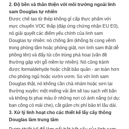
2. Độ bền và thân thiện với môi trường ngoài linh
sam Douglas tự nhiên
Được chế tạo từ thép không gỉ cấp thực phẩm với
mực chuyển VOC thấp (đáp ứng chứng nhận EU E0),
nó giải quyết các điểm yếu chính của linh sam
Douglas tự nhiên: nó chống ẩm (không bị cong vênh
trong phòng tắm hoặc phòng giặt, nơi linh sam thật dễ
phồng lên) và đẩy lùi côn trùng phá hoại (vấn đề
thường gặp với gỗ mềm tự nhiên). Nó cũng tránh
được formaldehyde hoặc chất bảo quản - an toàn hơn
cho phòng ngủ hoặc vườn ươm. So với linh sam
Douglas thật, nó không cần chà nhám hoặc sơn lại
thường xuyên: một miếng vải ẩm sẽ lau sạch vết bẩn
và không bị phai màu ở những nơi có ánh nắng (ví dụ:
ban công có mái che), cắt giảm chi phí bảo trì lâu dài.
3. Xử lý linh hoạt cho các thiết kế lấy cây thông
Douglas làm trung tâm