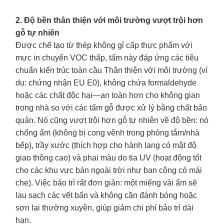
2. Độ bền thân thiện với môi trường vượt trội hơn
gỗ tự nhiên
Được chế tạo từ thép không gỉ cấp thực phẩm với
mực in chuyển VOC thấp, tấm này đáp ứng các tiêu
chuẩn kiến trúc toàn cầu
Thân thiện với môi trường
(ví
dụ: chứng nhận EU E0), không chứa formaldehyde
hoặc các chất độc hại—an toàn hơn cho không gian
trong nhà so với các tấm gỗ được xử lý bằng chất bảo
quản. Nó cũng vượt trội hơn gỗ tự nhiên về độ bền: nó
chống ẩm (không bị cong vênh trong phòng tắm/nhà
bếp), trầy xước (thích hợp cho hành lang có mật độ
giao thông cao) và phai màu do tia UV (hoạt động tốt
cho các khu vực bán ngoài trời như ban công có mái
che). Việc bảo trì rất đơn giản: một miếng vải ẩm sẽ
lau sạch các vết bẩn và không cần đánh bóng hoặc
sơn lại thường xuyên, giúp giảm chi phí bảo trì dài
hạn.