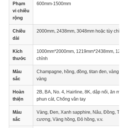
Phạm
600mm-1500mm
vi chiều
rộng
Chiều
2000mm, 2438mm, 3048mm hoặc tùy chỉnh
dài
Kích
1000mm*2000mm, 1219mm*2438mm, 1219m
thước
chỉnh
Màu
Champagne, hồng, đồng, titan đen, vàng titan,
sắc
vàng
Hoàn
2B, BA, No. 4, Hairline, 8K, dập nổi, ăn mòn
thiện
phun cát, Chống vân tay
Màu
Vàng, Đen, Xanh sapphire, Nâu, Đồng, Tím
sắc
cương, Vàng hồng, Đỏ hồng, v.v.