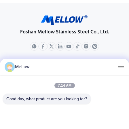
Foshan Mellow Stainless Steel Co., Ltd.
các sản phẩm
Về chúng tôi
Mellow
Hồ sơ công ty
Chuyến tham quan nhà máy
7:14 AM
Kiểm soát chất lượng
Good day, what product are you looking for?
Các vụ án
Blog
Tin tức