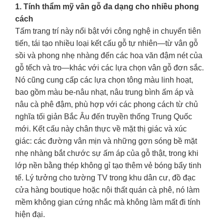
1. Tính thẩm mỹ vân gỗ đa dạng cho nhiều phong
cách
Tấm trang trí này nổi bật với công nghệ in chuyển tiên
tiến, tái tạo nhiều loại kết cấu gỗ tự nhiên—từ vân gỗ
sồi và phong nhẹ nhàng đến các hoa văn đậm nét của
gỗ tếch và tro—khác với các lựa chọn vân gỗ đơn sắc.
Nó cũng cung cấp các lựa chọn tông màu linh hoạt,
bao gồm màu be-nâu nhạt, nâu trung bình ấm áp và
nâu cà phê đậm, phù hợp với các phong cách từ chủ
nghĩa tối giản Bắc Âu đến truyền thống Trung Quốc
mới. Kết cấu này chân thực về mặt thị giác và xúc
giác: các đường vân mịn và những gợn sóng bề mặt
nhẹ nhàng bắt chước sự ấm áp của gỗ thật, trong khi
lớp nền bằng thép không gỉ tạo thêm vẻ bóng bẩy tinh
tế. Lý tưởng cho tường TV trong khu dân cư, đồ đạc
cửa hàng boutique hoặc nội thất quán cà phê, nó làm
mềm không gian cứng nhắc mà không làm mất đi tính
hiện đại.