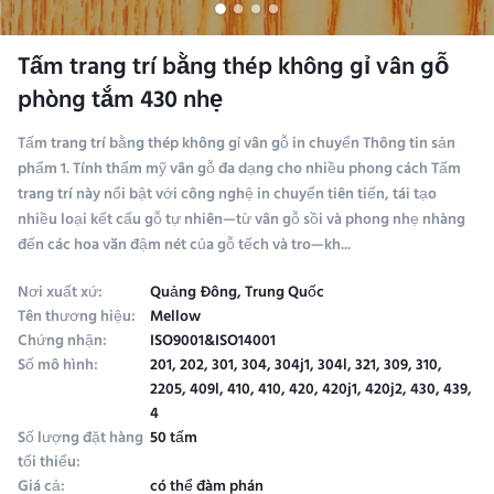
Tấm trang trí bằng thép không gỉ vân gỗ
phòng tắm 430 nhẹ
Tấm trang trí bằng thép không gỉ vân gỗ in chuyển Thông tin sản
phẩm 1. Tính thẩm mỹ vân gỗ đa dạng cho nhiều phong cách​ Tấm
trang trí này nổi bật với công nghệ in chuyển tiên tiến, tái tạo
nhiều loại kết cấu gỗ tự nhiên—từ vân gỗ sồi và phong nhẹ nhàng
đến các hoa văn đậm nét của gỗ tếch và tro—kh...
Nơi xuất xứ:
Quảng Đông, Trung Quốc
Tên thương hiệu:
Mellow
Chứng nhận:
ISO9001&ISO14001
Số mô hình:
201, 202, 301, 304, 304j1, 304l, 321, 309, 310,
2205, 409l, 410, 410, 420, 420j1, 420j2, 430, 439,
4
Số lượng đặt hàng
50 tấm
tối thiểu:
Giá cả:
có thể đàm phán