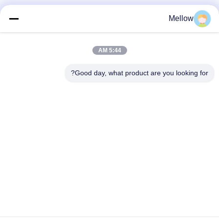
محصولات
درباره ما
Mellow
مشخصات شرکت
تور کارخانه
5:44 AM
کنترل کیفیت
Good day, what product are you looking for?
پرونده ها
وبلاگ ها
اخبار
یک نقل قول رایگان
دریافت کنید
تلفن:
+86 13392232932
ایمیل:
info@mellowsteel.com
آدرس: Xinbao Plaza, Tiancheng Rd, Shunde District, Foshan,
Guangdong Province, China, 528041