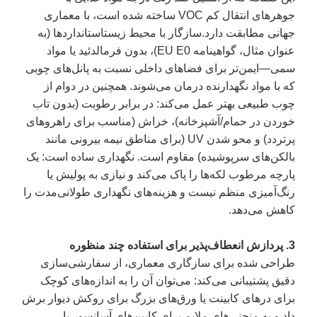
جوهرهای انتقال کم VOC ساخته شده است، با معماری
جهانی مطابقت دارد.
سازگار با محیط زیست
استانداردها (به
عنوان مثال، گواهینامه EU E0)، بدون فرمالدئید یا مواد
سمی—ایمن‌تر برای فضاهای داخلی نسبت به پانل‌های چوبی
که با مواد نگهدارنده درمان می‌شوند. همچنین در دوام از
چوب طبیعی بهتر عمل می‌کند: در برابر رطوبت (بدون تاب
خوردن در حمام/آشپزخانه)، خراش (مناسب برای راهروهای
پرتردد) و محو شدن UV (برای مناطق نیمه بیرونی مانند
بالکن‌های سرپوشیده) مقاوم است. نگهداری ساده است: یک
پارچه مرطوب لکه‌ها را پاک می‌کند و نیازی به پولیش یا
رنگ‌آمیزی منظم نیست و هزینه‌های نگهداری طولانی‌مدت را
کاهش می‌دهد.
3. پردازش انعطاف‌پذیر برای استفاده چند منظوره
طراحی شده برای سازگاری معماری، از سفارشی‌سازی
دقیق پشتیبانی می‌کند: می‌توان آن را به اندازه‌های کوچک
برای درهای کابینت یا ورق‌های بزرگ برای روکش دیوار برش
داد و به منحنی‌های ملایم برای کابین‌های آسانسور یا