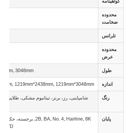
گواهینامه
محدوده
ضخامت
تلرانس
محدوده
عرض
طول
0mm, 2438mm, 3048mm
اندازه
1000mm*2000mm, 1219mm*2438mm, 1219mm*3048mm
رنگ
شامپاینی، رز، برنز، تیتانیوم مشکی، طلایی تیتانی
پایان
B, BA, No. 4, Hairline, 8K
PVD، سندبلاست، ضد اثر انگشت