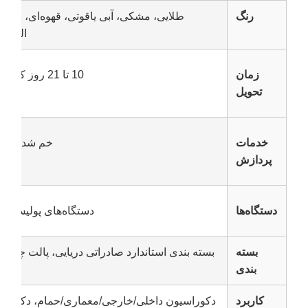
رنگ
طلایی، مشکی، آبی یاقوتی، قهوه‌ای، برنز
الماسی
زمان
10 تا 21 روز کاری پس از دریافت 30٪ سپرده
تحویل
خدمات
خم شدن، جو
پردازش
دستگاه‌ها
دستگاه‌های پولیش 8k، دستگاه‌های پوشش Pvd.
بسته
بسته بندی استاندارد صادراتی دریایی، پالت چو
بندی
کاربرد
دکوراسیون داخلی/خارجی/معماری/حمام، دکوراس