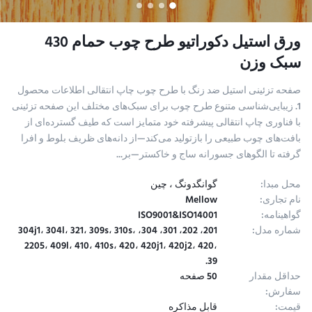
ورق استیل دکوراتیو طرح چوب حمام 430
سبک وزن
صفحه تزئینی استیل ضد زنگ با طرح چوب چاپ انتقالی اطلاعات محصول
1. زیبایی‌شناسی متنوع طرح چوب برای سبک‌های مختلف​ این صفحه تزئینی
با فناوری چاپ انتقالی پیشرفته خود متمایز است که طیف گسترده‌ای از
بافت‌های چوب طبیعی را بازتولید می‌کند—از دانه‌های ظریف بلوط و افرا
گرفته تا الگوهای جسورانه ساج و خاکستر—بر...
محل مبدا:
گوانگدونگ ، چین
نام تجاری:
Mellow
گواهینامه:
ISO9001&ISO14001
شماره مدل:
201، 202، 301، 304، 304j1، 304l، 321، 309s، 310s،
2205، 409l، 410، 410s، 420، 420j1، 420j2، 420،
39.
حداقل مقدار
50 صفحه
سفارش:
قیمت:
قابل مذاکره