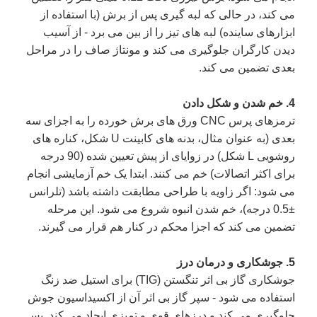
می کند، در حالی که لبه گیری پس از برش (با استفاده از
ابزارهای ساینده) لبه های تیز را از بین می برد - از آسیب
دیدن کارگران جلوگیری می کند و مونتاژ صاف را در مراحل
بعدی تضمین می کند.
4. خم شدن و شکل دادن
ترمزهای پرس CNC ورق های برش خورده را به اجزای سه
بعدی (به عنوان مثال، بدنه های کابینت U شکل، کناره های
روشویی L شکل) در زوایای از پیش تعیین شده (90 درجه
برای اکثر اتصالات) خم می کنند. ابتدا یک خم آزمایشی انجام
می شود: اگر زاویه با طراحی مطابقت داشته باشد (تلرانس
±0.5 درجه)، خم شدن انبوه شروع می شود. این مرحله
تضمین می کند که اجزا محکم در کنار هم قرار می گیرند.
5. جوشکاری و درمان درز
جوشکاری گاز بی اثر تنگستن (TIG) برای استیل ضد زنگ
استفاده می شود - سپر گاز بی اثر آن از اکسیداسیون جوش
جلوگیری می کند و درزهای قوی و تمیزی ایجاد می کند. پس