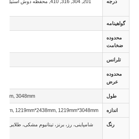
درجه
201, 304, 316, 410, محفظه دوش 
گواهینامه
محدوده
ضخامت
تلرانس
محدوده
عرض
طول
0mm, 2438mm, 3048mm
اندازه
1000mm*2000mm, 1219mm*2438mm, 1219mm*3048mm
رنگ
شامپاینی، رز، برنز، تیتانیوم مشکی، طلایی تیتانی