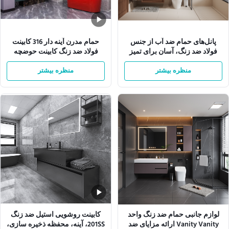
پانل‌های حمام ضد آب از جنس
حمام مدرن آینه دار 316 کابینت
فولاد ضد زنگ، آسان برای تمیز
فولاد ضد زنگ کابینت حوضچه
کردن، مطابق با استاندارد ASTM،
مس
منظره بیشتر
مقاوم در برابر خوردگی، بادوام و
منظره بیشتر
برای مصارف سازمانی
لوازم جانبی حمام ضد زنگ واحد
کابینت روشویی استیل ضد زنگ
Vanity Vanity ارائه مزایای ضد
201SS، آینه، محفظه ذخیره سازی،