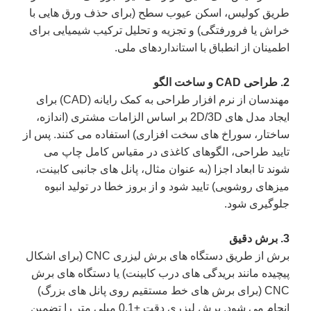
طریق کولیس، اسکن عیوب سطح (برای حذف ورق هایی با
خراش یا فرورفتگی) و تجزیه و تحلیل ترکیب شیمیایی برای
اطمینان از انطباق با استانداردهای ملی.
2. طراحی CAD و ساخت الگو
مهندسان از نرم افزار طراحی به کمک رایانه (CAD) برای
ایجاد مدل های 2D/3D بر اساس الزامات مشتری (اندازه،
ساختار، سوراخ های سخت افزاری) استفاده می کنند. پس از
تایید طراحی، الگوهای کاغذی در مقیاس کامل چاپ می
شوند تا ابعاد اجزا (به عنوان مثال، پانل های جانبی کابینت،
میزهای روشویی) تایید شود و از بروز خطا در تولید انبوه
جلوگیری شود.
3. برش دقیق
برش از طریق دستگاه های برش لیزری CNC (برای اشکال
پیچیده مانند بریدگی های درب کابینت) یا دستگاه های برش
CNC (برای برش های خط مستقیم روی پانل های بزرگ)
انجام می شود. برش لیزری دقت ±0.1 میلی متر را تضمین