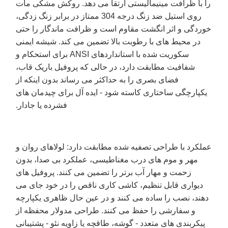
را با ظرافت مینیمالیستی ارتقا می دهد. روکش مشکی مات
روی استیل ضد زنگ درجه 304 ممتاز در برابر زنگ زدگی،
خوردگی و اثر انگشت مقاوم است و ظرافت ماندگار را حتی
در محیط های با رطوبت بالا تضمین می کند. شیشه ایمنی
سکوریت شده با استانداردهای ANSI برای استحکام و
شفافیت مطابقت دارد، در حالی که پروفیل باریک قاب،
فضای بصری را به حداکثر می رساند بدون اینکه از
یکپارچگی ساختاری کاسته شود - ایده آل برای چیدمان های
فشرده یا جادار.
عملکرد با طراحی تصفیه شده مطابقت دارد: لولاهای روان و
مهر و موم های درب مغناطیسی، عملکرد بی صدا، بدون
زحمت و مهار آب برتر را تضمین می کنند. پروفیل های
دیواری قابل تنظیم، کاشی کاری ناقص را در خود جای می
دهند، نصب را ساده می کنند و در عین حال ظاهری یکپارچه
و سفارشی را حفظ می کنند. طراحی مدولار محفظه از
پیکربندی های متعدد - گوشه، طاقچه یا زاویه نئو - پشتیبانی