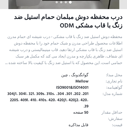
درب محفظه دوش مبلمان حمام استیل ضد
زنگ با قاب مشکی ODM
محفظه دوش استیل ضد زنگ با قاب مشکی - درب شیشه ای حمام مدرن
اطلاعات محصول طراحی مدرن و شیک حمام خود را با محفظه دوش
استیل ضد زنگ با قاب مشکی ارتقا دهید. قاب مینیمالیستی و درب شیشه
ای شفاف، ظاهری یکپارچه و مدرن ایجاد می کند که مکمل هر سبک
حمامی است. این محصول که با استیل ضد زنگ با کیفیت بالا ساخته شده ...
محل مبدا:
گوانگدونگ ، چین
نام تجاری:
Mellow
گواهینامه:
ISO9001&ISO14001
شماره مدل:
201، 202، 301، 304، 304j1، 304l، 321، 309s، 310s،
2205، 409l، 410، 410s، 420، 420j1، 420j2، 420،
39.
حداقل مقدار
50 صفحه
سفارش:
قیمت:
قابل مذاکره