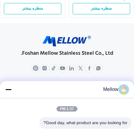
زنگ طولانی مدت و دکوراسیون
دیواری
حمام شیک
منظره بیشتر
منظره بیشتر
Foshan Mellow Stainless Steel Co., Ltd.
محصولات
درباره ما
Mellow
مشخصات شرکت
تور کارخانه
1:37 PM
کنترل کیفیت
Good day, what product are you looking for?
پرونده ها