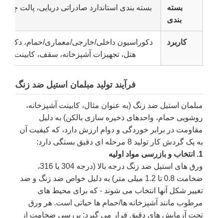
بسته
بسته بندی استاندارد صادراتی دریایی، پالت چو
بندی
کاربرد
دکوراسیون داخلی/خارجی/معماری/حمام، دکوراس
هتل، تجهیزات آشپزخانه، سقف، کابینت، سینک
فرآیند تولید مبلمان استیل ضد زنگ
مبلمان استیل ضد زنگ (به عنوان مثال، کابینت آشپزخانه،
روشویی حمام، واحدهای ذخیره سازی بالکن) به دلیل
مقاومت در برابر خوردگی و دوام ارزش دارد، که کیفیت آن
به یک گردش کار تولید 8 مرحله ای دقیق بستگی دارد:
1. انتخاب و بازرسی مواد اولیه
ورق های استیل ضد زنگ درجه بالا (درجه 304 یا 316،
ضخامت 0.8 تا 1.2 میلی متر) به دلیل خواص ضد زنگ و ضد
تغییر شکل آنها انتخاب می شوند - که برای محیط های
مرطوب مانند آشپزخانه ها/حمام ها حیاتی است. هر ورق
تحت آزمایش های دقیق قرار می گیرد: بررسی ضخامت از