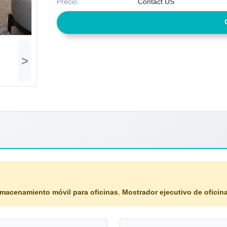
Precio:
Contact US
>
lmacenamiento móvil para oficinas
,
Mostrador ejecutivo de oficin