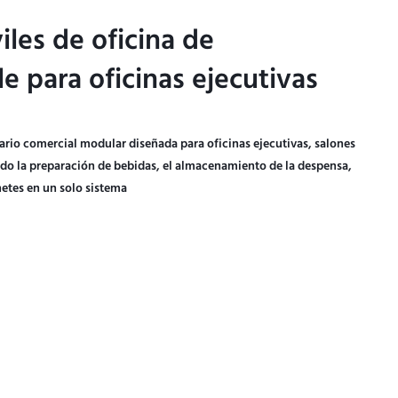
les de oficina de
les de oficina de
 para oficinas ejecutivas
 para oficinas ejecutivas
ario comercial modular diseñada para oficinas ejecutivas, salones
ndo la preparación de bebidas, el almacenamiento de la despensa,
netes en un solo sistema