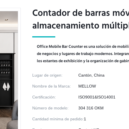
Contador de barras móvi
Contador de barras móvi
almacenamiento múltiple
almacenamiento múltiple
Office Mobile Bar Counter es una solución de mobili
de negocios y lugares de trabajo modernos. Integra
los estantes de exhibición y la organización de gabi
Lugar de origen:
Cantón, China
Nombre de la Marca:
MELLOW
Certificación:
ISO9001&ISO14001
Número de modelo:
304 316 OKM
Cantidad mínima de pedido:
1