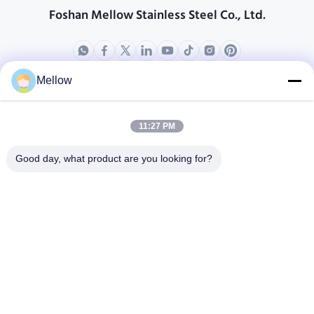
Foshan Mellow Stainless Steel Co., Ltd.
Mellow
productos
Acerca de nosotros
Perfil de compañía
11:27 PM
Viaje de la fábrica
Good day, what product are you looking for?
Control de calidad
Casos
Los blogs
Noticias
Obtener una cita gratis
Teléfono:
+86 13392232932
Correo electrónico:
info@mellowsteel.com