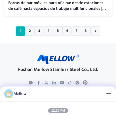
Barras de bar móviles para oficina: desde estaciones
de café hasta espacios de trabajo multifuncionales |
Recién llegado
1
2
3
4
5
6
7
8
Foshan Mellow Stainless Steel Co., Ltd.
Mellow
productos
Acerca de nosotros
Perfil de compañía
12:25 PM