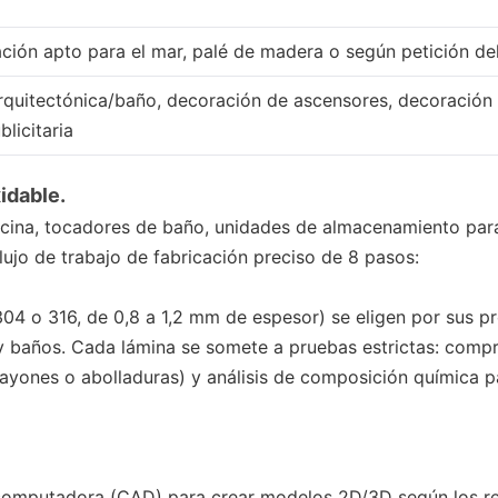
ión apto para el mar, palé de madera o según petición del
arquitectónica/baño, decoración de ascensores, decoración 
licitaria
idable.
ocina, tocadores de baño, unidades de almacenamiento para
lujo de trabajo de fabricación preciso de 8 pasos:
304 o 316, de 0,8 a 1,2 mm de espesor) se eligen por sus p
baños. Cada lámina se somete a pruebas estrictas: compr
 rayones o abolladuras) y análisis de composición química 
 computadora (CAD) para crear modelos 2D/3D según los requ