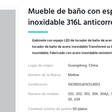
Mueble de baño con esp
Mueble de baño con esp
inoxidable 316L anticorr
inoxidable 316L anticorr
Gabinete con espejo LED de tocador de baño de acer
tocador de baño de acero inoxidable Transforme su 
inoxidable. Fabricado con acero inoxidable resistente 
Lugar de origen:
Guangdong, China
Nombre de la Marca:
Mellow
Certificación:
ISO9001&ISO14001
Número de modelo:
201, 202, 301, 304, 304j1, 
30, 439
Cantidad mínima de pedido:
50 platos