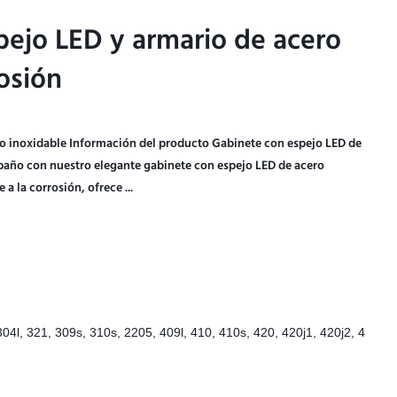
ejo LED y armario de acero
ejo LED y armario de acero
osión
osión
o inoxidable Información del producto Gabinete con espejo LED de
baño con nuestro elegante gabinete con espejo LED de acero
a la corrosión, ofrece ...
304l, 321, 309s, 310s, 2205, 409l, 410, 410s, 420, 420j1, 420j2, 4