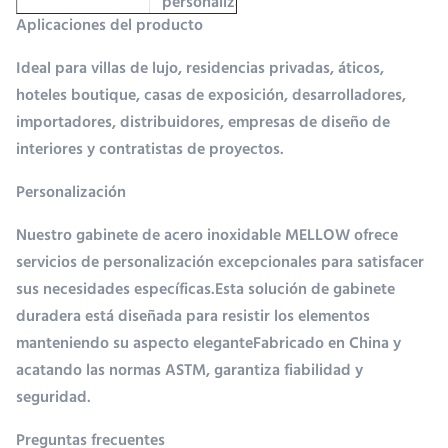
personalizados
Aplicaciones del producto
de acero
inoxidable 304
Ideal para villas de lujo, residencias privadas, áticos,
con gran
hoteles boutique, casas de exposición, desarrolladores,
almacenamiento
importadores, distribuidores, empresas de diseño de
interiores y contratistas de proyectos.
Materiales
Acero
Personalización
inoxidable 304
Nuestro gabinete de acero inoxidable MELLOW ofrece
servicios de personalización excepcionales para satisfacer
sus necesidades específicas.Esta solución de gabinete
Las
Personalizado
duradera está diseñada para resistir los elementos
dimensiones
manteniendo su aspecto eleganteFabricado en China y
acatando las normas ASTM, garantiza fiabilidad y
- ¿ Qué?
Resistencia a la
seguridad.
oxidación
Preguntas frecuentes