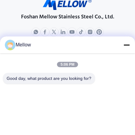
Foshan Mellow Stainless Steel Co., Ltd.
Mellow
productos
Acerca de nosotros
Perfil de compañía
5:06 PM
Viaje de la fábrica
Good day, what product are you looking for?
Control de calidad
Casos
Los blogs
Noticias
Obtener una cita gratis
Teléfono:
+86 13392232932