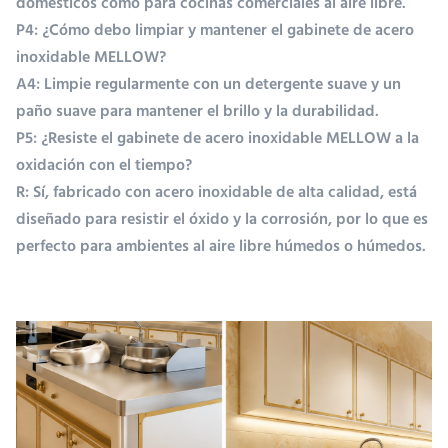
domésticos como para cocinas comerciales al aire libre.
Término de
Las condiciones
P4: ¿Cómo debo limpiar y mantener el gabinete de acero
negociación
de venta de los
inoxidable MELLOW?
productos
A4: Limpie regularmente con un detergente suave y un
incluidos en el
paño suave para mantener el brillo y la durabilidad.
presente anexo
P5: ¿Resiste el gabinete de acero inoxidable MELLOW a la
son las
oxidación con el tiempo?
siguientes:
R: Sí, fabricado con acero inoxidable de alta calidad, está
diseñado para resistir el óxido y la corrosión, por lo que es
perfecto para ambientes al aire libre húmedos o húmedos.