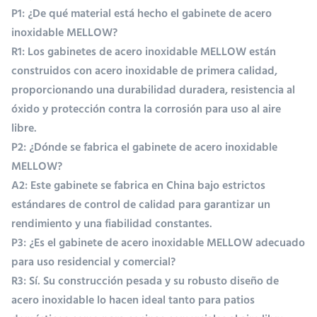
P1: ¿De qué material está hecho el gabinete de acero
inoxidable MELLOW?
Utilización
En el interior
R1: Los gabinetes de acero inoxidable MELLOW están
construidos con acero inoxidable de primera calidad,
El color
Blanco, acento
proporcionando una durabilidad duradera, resistencia al
dorado, color
óxido y protección contra la corrosión para uso al aire
personalizado
libre.
disponible
P2: ¿Dónde se fabrica el gabinete de acero inoxidable
MELLOW?
A2: Este gabinete se fabrica en China bajo estrictos
Mantenimiento
Fácil de limpiar,
estándares de control de calidad para garantizar un
resistente a la
rendimiento y una fiabilidad constantes.
humedad y de
P3: ¿Es el gabinete de acero inoxidable MELLOW adecuado
bajo
para uso residencial y comercial?
mantenimiento
R3: Sí. Su construcción pesada y su robusto diseño de
acero inoxidable lo hacen ideal tanto para patios