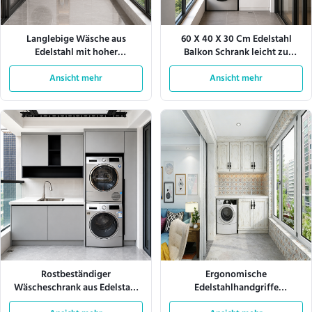
Langlebige Wäsche aus
60 X 40 X 30 Cm Edelstahl
Edelstahl mit hoher
Balkon Schrank leicht zu
Korrosionsbeständigkeit
reinigen
Ansicht mehr
Korrosionsbeständiges
Ansicht mehr
Lagerschrank geeignet für
Balkon
Rostbeständiger
Ergonomische
Wäscheschrank aus Edelstahl
Edelstahlhandgriffe
mit leicht zu reinigenden
Edelstahlwäsche Systeme zur