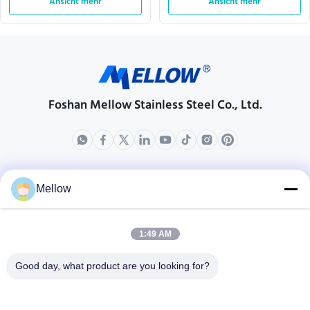
Oberflächen und perforiertem
Ansicht mehr
Bereitstellung und Leistung für
Ansicht mehr
Design für Luftzirkulation
industrielle Waschmaschinen
Foshan Mellow Stainless Steel Co., Ltd.
produits
ÜBER US
Mellow
Unternehmensprofil
Fabrik-Ausflug
1:49 AM
Qualitätskontrolle
Good day, what product are you looking for?
Fälle
Blogs