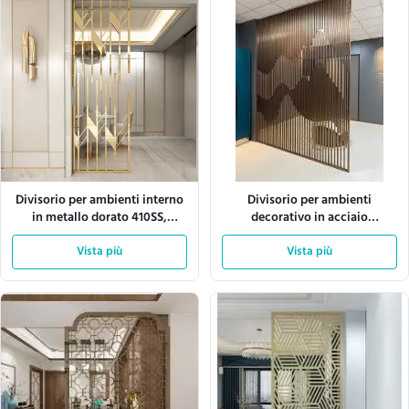
Divisorio per ambienti interno
Divisorio per ambienti
in metallo dorato 410SS,
decorativo in acciaio
leggero
inossidabile 201 430 SS
Vista più
ondulato
Vista più