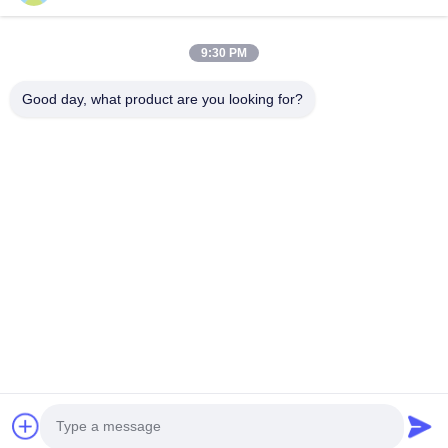
Profilo aziendale
Giro della fabbrica
9:30 PM
Controllo di qualità
Good day, what product are you looking for?
Casi
Blog
Notizie
Ottenere un preventivo
gratuito
Telefono:
+86 13392232932
Email:
info@mellowsteel.com
Indirizzo: Xinbao Plaza, Tiancheng Rd, Shunde District, Foshan,
Guangdong Province, China, 528041
Norme sulla privacy
|
Diritti d'autore © 2025-2026 Foshan Mellow Stainless
Steel Co., Ltd.. . Tutti i diritti riservati..