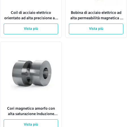
Coil di acciaio elettrico
Bobina di acciaio elettrico ad
orientato ad alta precisione a 5
alta permeabilità magnetica e
mm-150 mm di larghezza con
spessore personalizzabile per
bassa perdita di nucleo per
Vista più
trasformatori
Vista più
componenti elettromagnetici
compatti
Cori magnetico amorfo con
alta saturazione Induzione
magnetica a bassa perdita
magnetica e buone prestazioni
Vista più