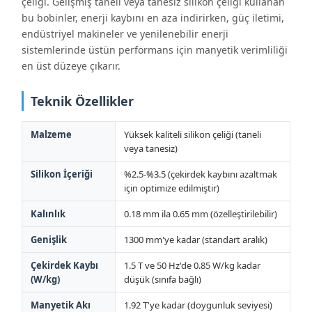
çeliği. Gelişmiş taneli veya tanesiz silikon çeliği kullanan
bu bobinler, enerji kaybını en aza indirirken, güç iletimi,
endüstriyel makineler ve yenilenebilir enerji
sistemlerinde üstün performans için manyetik verimliliği
en üst düzeye çıkarır.
Teknik Özellikler
Malzeme
Yüksek kaliteli silikon çeliği (taneli
veya tanesiz)
Silikon İçeriği
%2.5-%3.5 (çekirdek kaybını azaltmak
için optimize edilmiştir)
Kalınlık
0.18 mm ila 0.65 mm (özelleştirilebilir)
Genişlik
1300 mm'ye kadar (standart aralık)
Çekirdek Kaybı
1.5 T ve 50 Hz'de 0.85 W/kg kadar
(W/kg)
düşük (sınıfa bağlı)
Manyetik Akı
1.92 T'ye kadar (doygunluk seviyesi)