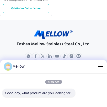
Çekirdek Yüksek Dolu
Magnetik Endüksiyon Düşük
Görünüm Daha fazlası
Manyetik Kayıp ve İyi Frekans
Performansı
Foshan Mellow Stainless Steel Co., Ltd.
Mellow
Ürünler
Bizim Hakkımızda
Şirket Profili
4:56 AM
Fabrika turu
Good day, what product are you looking for?
Kalite Kontrolü
Davalar