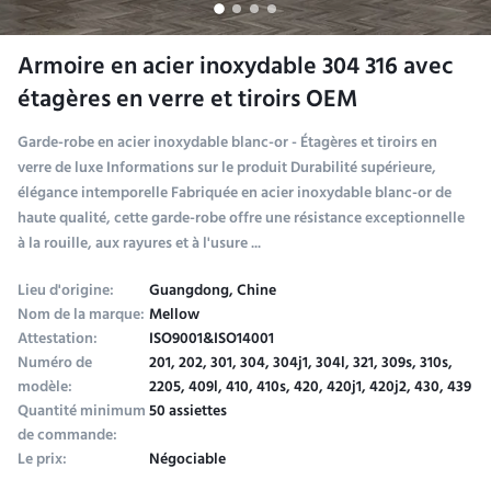
Armoire en acier inoxydable 304 316 avec
étagères en verre et tiroirs OEM
Garde-robe en acier inoxydable blanc-or - Étagères et tiroirs en
verre de luxe Informations sur le produit Durabilité supérieure,
élégance intemporelle Fabriquée en acier inoxydable blanc-or de
haute qualité, cette garde-robe offre une résistance exceptionnelle
à la rouille, aux rayures et à l'usure ...
Lieu d'origine:
Guangdong, Chine
Nom de la marque:
Mellow
Attestation:
ISO9001&ISO14001
Numéro de
201, 202, 301, 304, 304j1, 304l, 321, 309s, 310s,
modèle:
2205, 409l, 410, 410s, 420, 420j1, 420j2, 430, 439
Quantité minimum
50 assiettes
de commande:
Le prix:
Négociable