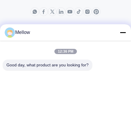
produits
Au sujet de nous
Mellow
Profil d'entreprise
Visite d'usine
12:36 PM
Contrôle de qualité
Good day, what product are you looking for?
Cas
Blogs
Nouvelles
Obtenez un devis
gratuit
Téléphone:
+86 13392232932
Email:
info@mellowsteel.com