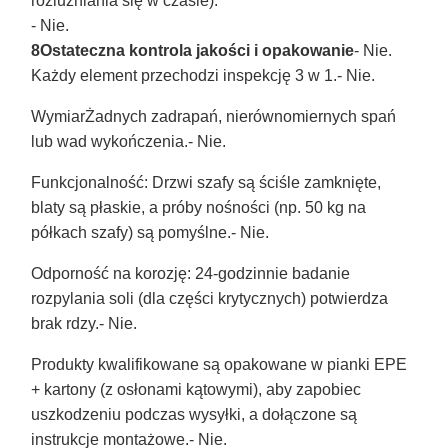
rozluźniania się w czasie).
- Nie.
8Ostateczna kontrola jakości i opakowanie
- Nie.
Każdy element przechodzi inspekcję 3 w 1.
- Nie.
Wymiar
Żadnych zadrapań, nierównomiernych spań
lub wad wykończenia.
- Nie.
Funkcjonalność
: Drzwi szafy są ściśle zamknięte,
blaty są płaskie, a próby nośności (np. 50 kg na
półkach szafy) są pomyślne.
- Nie.
Odporność na korozję
: 24-godzinnie badanie
rozpylania soli (dla części krytycznych) potwierdza
brak rdzy.
- Nie.
Produkty kwalifikowane są opakowane w pianki EPE
+ kartony (z osłonami kątowymi), aby zapobiec
uszkodzeniu podczas wysyłki, a dołączone są
instrukcje montażowe.
- Nie.