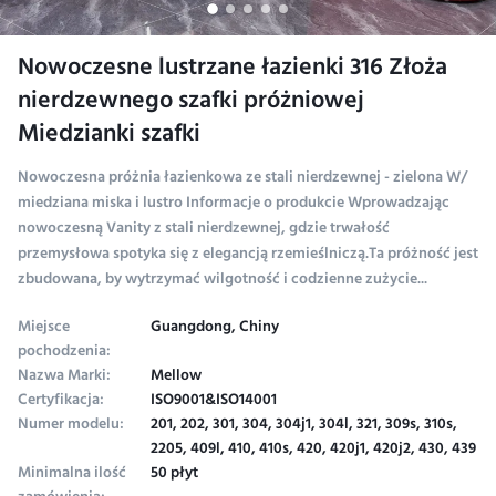
Nowoczesne lustrzane łazienki 316 Złoża
nierdzewnego szafki próżniowej
Miedzianki szafki
Nowoczesna próżnia łazienkowa ze stali nierdzewnej - zielona W/
miedziana miska i lustro Informacje o produkcie Wprowadzając
nowoczesną Vanity z stali nierdzewnej, gdzie trwałość
przemysłowa spotyka się z elegancją rzemieślniczą.Ta próżność jest
zbudowana, by wytrzymać wilgotność i codzienne zużycie...
Miejsce
Guangdong, Chiny
pochodzenia:
Nazwa Marki:
Mellow
Certyfikacja:
ISO9001&ISO14001
Numer modelu:
201, 202, 301, 304, 304j1, 304l, 321, 309s, 310s,
2205, 409l, 410, 410s, 420, 420j1, 420j2, 430, 439
Minimalna ilość
50 płyt