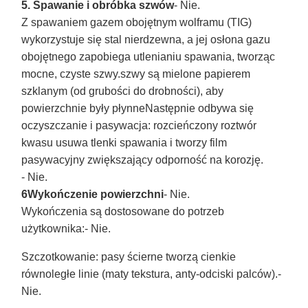
5. Spawanie i obróbka szwów
- Nie.
Z spawaniem gazem obojętnym wolframu (TIG)
wykorzystuje się stal nierdzewna, a jej osłona gazu
obojętnego zapobiega utlenianiu spawania, tworząc
mocne, czyste szwy.szwy są mielone papierem
szklanym (od grubości do drobności), aby
powierzchnie były płynneNastępnie odbywa się
oczyszczanie i pasywacja: rozcieńczony roztwór
kwasu usuwa tlenki spawania i tworzy film
pasywacyjny zwiększający odporność na korozję.
- Nie.
6Wykończenie powierzchni
- Nie.
Wykończenia są dostosowane do potrzeb
użytkownika:
- Nie.
Szczotkowanie
: pasy ścierne tworzą cienkie
równoległe linie (maty tekstura, anty-odciski palców).
-
Nie.