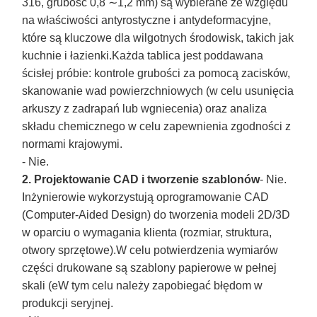
316, grubość 0,8 ∼1,2 mm) są wybierane ze względu
na właściwości antyrostyczne i antydeformacyjne,
które są kluczowe dla wilgotnych środowisk, takich jak
kuchnie i łazienki.Każda tablica jest poddawana
ścisłej próbie: kontrole grubości za pomocą zacisków,
skanowanie wad powierzchniowych (w celu usunięcia
arkuszy z zadrapań lub wgniecenia) oraz analiza
składu chemicznego w celu zapewnienia zgodności z
normami krajowymi.
- Nie.
2. Projektowanie CAD i tworzenie szablonów
- Nie.
Inżynierowie wykorzystują oprogramowanie CAD
(Computer-Aided Design) do tworzenia modeli 2D/3D
w oparciu o wymagania klienta (rozmiar, struktura,
otwory sprzętowe).W celu potwierdzenia wymiarów
części drukowane są szablony papierowe w pełnej
skali (eW tym celu należy zapobiegać błędom w
produkcji seryjnej.