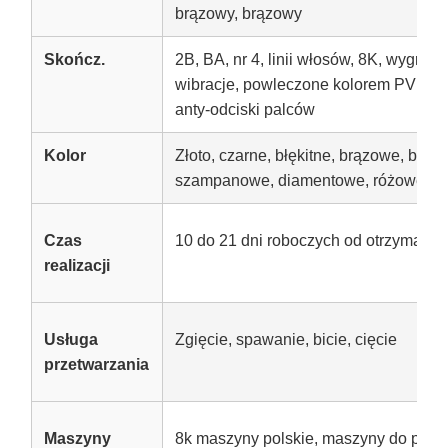
brązowy, brązowy
Skończ.
2B, BA, nr 4, linii włosów, 8K, wygr
wibracje, powleczone kolorem PVD, w
anty-odciski palców
Kolor
Złoto, czarne, błękitne, brązowe, brązo
szampanowe, diamentowe, różowe, cz
Czas
10 do 21 dni roboczych od otrzymani
realizacji
Usługa
Zgięcie, spawanie, bicie, cięcie
przetwarzania
Maszyny
8k maszyny polskie, maszyny do pow