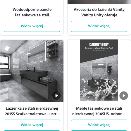
Wodoodporne panele
Akcesoria do łazienki Vanity
łazienkowe ze stali
Vanity Unity oferuje
nierdzewnej Łatwe do
długotrwałe korzyści i stylową
czyszczenia Odporne na
Widok więcej
dekorację łazienki
Widok więcej
korozję zgodnie z normą ASTM
Trwałe i do zastosowań
instytucjonalnych
Łazienka ze stali nierdzewnej
Meble łazienkowe ze stali
201SS Szafka toaletowa Lustro
nierdzewnej 304SUS, odporne
Przechowywanie Montowane
na wilgoć, szafka pod
Widok więcej
na ścianie
Widok więcej
umywalkę