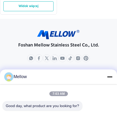
wykończenie Hairline BA
Widok więcej
Foshan Mellow Stainless Steel Co., Ltd.
produkty
O nas
Mellow
Profil przedsiębiorstwa
Wycieczka po fabryce
7:03 AM
Kontrola jakości
Good day, what product are you looking for?
Sprawy
Blogi