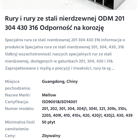
Rury i rury ze stali nierdzewnej ODM 201
304 430 316 Odporność na korozję
Specjalna rura ze stali nierdzewnej 201 304 430 316 Informacje o
produkcie Specjalna rura ze stali nierdzewnej 201, 304, 430, 316
Odkryj wszechstronność naszych specjalnych rur ze stali
nierdzewnej, dostępnych w gatunkach 201, 304, 430 i 316.
Zaprojektowane z myślą o precyzji i trwałości, rury te są ...
Miejsce
Guangdong, Chiny
pochodzenia:
Nazwa Marki:
Mellow
Certyfikacja:
ISO9001&ISO14001
Numer modelu:
201, 202, 301, 304, 304j1, 304l, 321, 309s, 310s,
2205, 409l, 410, 410s, 420, 420j1, 420j2, 430, 439
Minimalna ilość
50 płyt
zamówienia:
Ceny:
Zbywalny