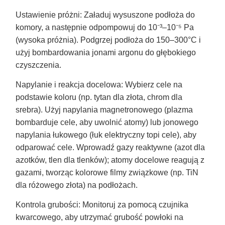
Ustawienie próżni: Załaduj wysuszone podłoża do
komory, a następnie odpompowuj do 10⁻³–10⁻⁵ Pa
(wysoka próżnia). Podgrzej podłoża do 150–300°C i
użyj bombardowania jonami argonu do głębokiego
czyszczenia.
Napylanie i reakcja docelowa: Wybierz cele na
podstawie koloru (np. tytan dla złota, chrom dla
srebra). Użyj napylania magnetronowego (plazma
bombarduje cele, aby uwolnić atomy) lub jonowego
napylania łukowego (łuk elektryczny topi cele), aby
odparować cele. Wprowadź gazy reaktywne (azot dla
azotków, tlen dla tlenków); atomy docelowe reagują z
gazami, tworząc kolorowe filmy związkowe (np. TiN
dla różowego złota) na podłożach.
Kontrola grubości: Monitoruj za pomocą czujnika
kwarcowego, aby utrzymać grubość powłoki na