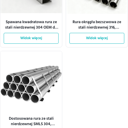
Spawana kwadratowa rura ze
Rura okrągła bezszwowa ze
stali nierdzewnej 304 OEM do
stali nierdzewnej 316,
projektów domowych i
polerowana, OEM
przemysłowych
Widok więcej
Widok więcej
Dostosowana rura ze stali
nierdzewnej SMLS 304,