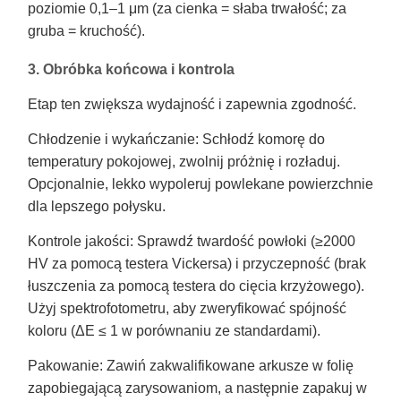
poziomie 0,1–1 μm (za cienka = słaba trwałość; za
gruba = kruchość).
3. Obróbka końcowa i kontrola
Etap ten zwiększa wydajność i zapewnia zgodność.
Chłodzenie i wykańczanie: Schłodź komorę do
temperatury pokojowej, zwolnij próżnię i rozładuj.
Opcjonalnie, lekko wypoleruj powlekane powierzchnie
dla lepszego połysku.
Kontrole jakości: Sprawdź twardość powłoki (≥2000
HV za pomocą testera Vickersa) i przyczepność (brak
łuszczenia za pomocą testera do cięcia krzyżowego).
Użyj spektrofotometru, aby zweryfikować spójność
koloru (ΔE ≤ 1 w porównaniu ze standardami).
Pakowanie: Zawiń zakwalifikowane arkusze w folię
zapobiegającą zarysowaniom, a następnie zapakuj w