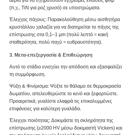
αέρια για να σχηματίσουν έγχρωμες ενώσεις φιλμ
(π.χ., TiN για ροζ χρυσό) σε υποστρώματα.
Έλεγχος πάχους: Παρακολούθηση μέσω αισθητήρα
κρυστάλλου χαλαζία για να διατηρείται το πάχος της
επίστρωσης στα 0,1–1 μm (πολύ λεπτό = κακή
σταθερότητα, πολύ παχύ = ευθραυστότητα).
3. Μετα-επεξεργασία & Επιθεώρηση
Αυτό το στάδιο ενισχύει την απόδοση και εξασφαλίζει
τη συμμόρφωση.
Ψύξη & Φινίρισμα: Ψύξτε το θάλαμο σε θερμοκρασία
δωματίου, απελευθερώστε το κενό και ξεφορτώστε.
Προαιρετικά, γυαλίστε ελαφρά τις επικαλυμμένες
επιφάνειες για καλύτερη γυαλάδα.
Έλεγχοι ποιότητας: Δοκιμάστε τη σκληρότητα της
επίστρωσης (≥2000 HV μέσω δοκιμαστή Vickers) και