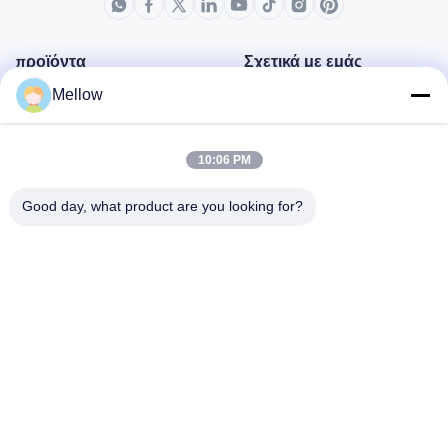
προϊόντα
Σχετικά με εμάς
Mellow
Σχεδιάγραμμα επιχείρησης
Γύρος εργοστασίων
10:06 PM
Ποιοτικός έλεγχος
Περιπτώσεις
Good day, what product are you looking for?
Μπλογκ
Ειδήσεις
Πάρτε μια δωρεάν
προσφορά
Τηλ.:
+86 13392232932
Ηλεκτρονικό ταχυδρομείο:
info@mellowsteel.com
Διεύθυνση: Xinbao Plaza, Tiancheng Rd, Shunde District, Foshan,
Guangdong Province, China, 528041