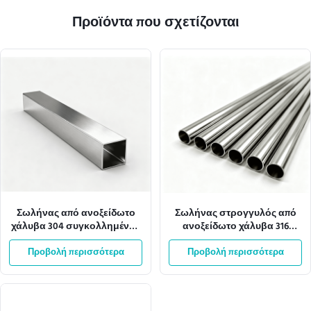
Προϊόντα που σχετίζονται
Σωλήνας από ανοξείδωτο
Σωλήνας στρογγυλός από
χάλυβα 304 συγκολλημένος
ανοξείδωτο χάλυβα 316
τετράγωνος OEM για οικιακά
χωρίς ραφή, γυαλισμένος
και βιομηχανικά έργα
Προβολή περισσότερα
Προβολή περισσότερα
OEM