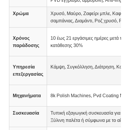
PVD έγχρωμο, αμμοβολή, Anti-fingerpr
Χρώμα
Χρυσό, Μαύρο, Ζαφείρι μπλε, Καφέ, Χ
σαμπάνιας, Διαμάντι, Ροζ χρυσό, Ροζ κ
Χρόνος
10 έως 21 εργάσιμες ημέρες μετά την
παράδοσης
κατάθεσης 30%
Υπηρεσία
Κάμψη, Συγκόλληση, Διάτρηση, Κοπή
επεξεργασίας
Μηχανήματα
8k Polish Machines, Pvd Coating Mach
Συσκευασία
Τυπική εξαγωγική συσκευασία για θαλ
Ξύλινη παλέτα ή σύμφωνα με το αίτημ