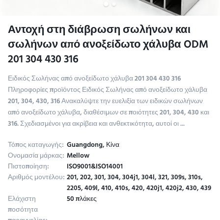
Αντοχή στη διάβρωση σωλήνων και
σωλήνων από ανοξείδωτο χάλυβα ODM
201 304 430 316
Ειδικός Σωλήνας από ανοξείδωτο χάλυβα 201 304 430 316
Πληροφορίες προϊόντος Ειδικός Σωλήνας από ανοξείδωτο χάλυβα
201, 304, 430, 316 Ανακαλύψτε την ευελιξία των ειδικών σωλήνων
από ανοξείδωτο χάλυβα, διαθέσιμων σε ποιότητες 201, 304, 430 και
316. Σχεδιασμένοι για ακρίβεια και ανθεκτικότητα, αυτοί οι ...
Τόπος καταγωγής:
Guangdong, Κίνα
Ονομασία μάρκας:
Mellow
Πιστοποίηση:
ISO9001&ISO14001
Αριθμός μοντέλου:
201, 202, 301, 304, 304j1, 304l, 321, 309s, 310s,
2205, 409l, 410, 410s, 420, 420j1, 420j2, 430, 439
Ελάχιστη
50 πλάκες
ποσότητα