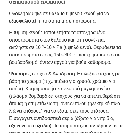
σχηματισμού χρώματος)
Ολοκληρώθηκε σε θάλαμο υψηλού κενού για να
εξασφαλιστεί η ποιότητα της επίστρωσης.
Ρύθμιση κενού: Τοποθετήστε τα αποξηραμένα
υποστρώματα στον θάλαμο και, στη συνέχεια,
αντλήστε σε 10⁻³–10⁻⁵ Pa (υψηλό κενό). Θερμάνετε τα
υποστρώματα στους 150–300°C και χρησιμοποιήστε
βομβαρδισμό ιόντων αργού για βαθύ καθαρισμό.
Ψεκασμός στόχου & Αντίδραση: Επιλέξτε στόχους με
βάση το χρώμα (π.χ., τιτάνιο για χρυσό, χρώμιο για
ασήμι). Χρησιμοποιήστε ψεκασμό μαγνητρονίου
(πλάσμα βομβαρδίζει στόχους για να απελευθερώσει
άτομα) ή επιμετάλλωση ιόντων τόξου (ηλεκτρικό τόξο
λιώνει στόχους) για να εξατμίσετε τους στόχους.
Εισαγάγετε αντιδραστικά αέρια (άζωτο για νιτρίδια,
οξυγόνο για οξείδια). Τα άτομα στόχου αντιδρούν με τα