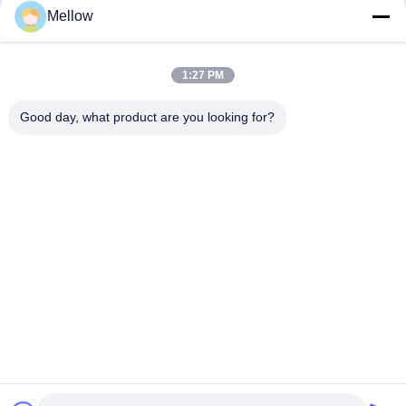
Mellow
Σχεδιάγραμμα επιχείρησης
Γύρος εργοστασίων
1:27 PM
Ποιοτικός έλεγχος
Περιπτώσεις
Good day, what product are you looking for?
Μπλογκ
Ειδήσεις
Πάρτε μια δωρεάν
προσφορά
Τηλ.:
+86 13392232932
Ηλεκτρονικό ταχυδρομείο:
info@mellowsteel.com
Διεύθυνση: Xinbao Plaza, Tiancheng Rd, Shunde District, Foshan,
Guangdong Province, China, 528041
Πολιτική μυστικότητας
|
Δικαιώματα πνευματικής ιδιοκτησίας © 2025-2026
Foshan Mellow Stainless Steel Co., Ltd.. . Διατηρούνται όλα τα πνευματικά