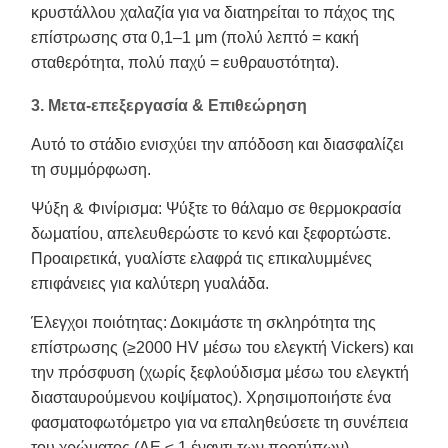
κρυστάλλου χαλαζία για να διατηρείται το πάχος της
επίστρωσης στα 0,1–1 μm (πολύ λεπτό = κακή
σταθερότητα, πολύ παχύ = ευθραυστότητα).
3. Μετα-επεξεργασία & Επιθεώρηση
Αυτό το στάδιο ενισχύει την απόδοση και διασφαλίζει
τη συμμόρφωση.
Ψύξη & Φινίρισμα: Ψύξτε το θάλαμο σε θερμοκρασία
δωματίου, απελευθερώστε το κενό και ξεφορτώστε.
Προαιρετικά, γυαλίστε ελαφρά τις επικαλυμμένες
επιφάνειες για καλύτερη γυαλάδα.
Έλεγχοι ποιότητας: Δοκιμάστε τη σκληρότητα της
επίστρωσης (≥2000 HV μέσω του ελεγκτή Vickers) και
την πρόσφυση (χωρίς ξεφλούδισμα μέσω του ελεγκτή
διασταυρούμενου κοψίματος). Χρησιμοποιήστε ένα
φασματοφωτόμετρο για να επαληθεύσετε τη συνέπεια
του χρώματος (ΔE ≤ 1 έναντι των προτύπων).