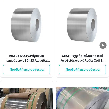
AISI 2B NO.1 Φινίρισμα
OEM Ψυχρής Έλασης από
επιφάνειας 301 SS Λωρίδα
Ανοξείδωτο Χάλυβα Coil 8K
φύλλου πηνίου για κουζίνα
Καθρέφτης Φινίρισμα 304SS
Προβολή περισσότερα
Προβολή περισσότερα
201SS