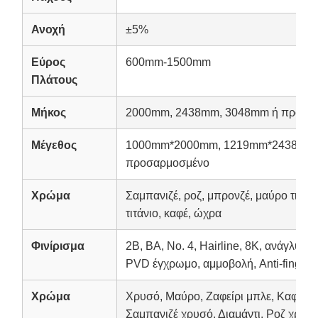
Ανοχή
±5%
Εύρος
600mm-1500mm
Πλάτους
Μήκος
2000mm, 2438mm, 3048mm ή προσα
Μέγεθος
1000mm*2000mm, 1219mm*2438mm,
προσαρμοσμένο
Χρώμα
Σαμπανιζέ, ροζ, μπρονζέ, μαύρο τιτάνιο
τιτάνιο, καφέ, ώχρα
Φινίρισμα
2B, BA, No. 4, Hairline, 8K, ανάγλυφο
PVD έγχρωμο, αμμοβολή, Anti-fingerpr
Χρώμα
Χρυσό, Μαύρο, Ζαφείρι μπλε, Καφέ, 
Σαμπανιζέ χρυσό, Διαμάντι, Ροζ χρυσό,