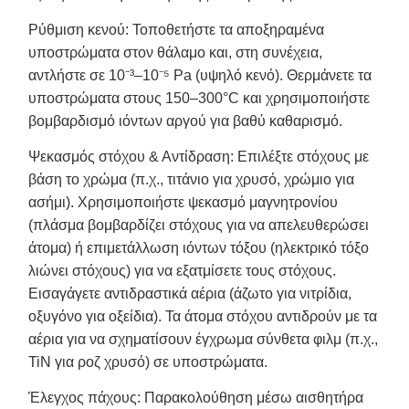
Ρύθμιση κενού: Τοποθετήστε τα αποξηραμένα
υποστρώματα στον θάλαμο και, στη συνέχεια,
αντλήστε σε 10⁻³–10⁻⁵ Pa (υψηλό κενό). Θερμάνετε τα
υποστρώματα στους 150–300°C και χρησιμοποιήστε
βομβαρδισμό ιόντων αργού για βαθύ καθαρισμό.
Ψεκασμός στόχου & Αντίδραση: Επιλέξτε στόχους με
βάση το χρώμα (π.χ., τιτάνιο για χρυσό, χρώμιο για
ασήμι). Χρησιμοποιήστε ψεκασμό μαγνητρονίου
(πλάσμα βομβαρδίζει στόχους για να απελευθερώσει
άτομα) ή επιμετάλλωση ιόντων τόξου (ηλεκτρικό τόξο
λιώνει στόχους) για να εξατμίσετε τους στόχους.
Εισαγάγετε αντιδραστικά αέρια (άζωτο για νιτρίδια,
οξυγόνο για οξείδια). Τα άτομα στόχου αντιδρούν με τα
αέρια για να σχηματίσουν έγχρωμα σύνθετα φιλμ (π.χ.,
TiN για ροζ χρυσό) σε υποστρώματα.
Έλεγχος πάχους: Παρακολούθηση μέσω αισθητήρα