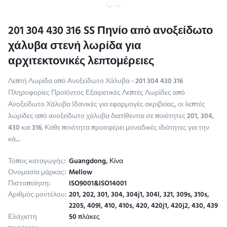
201 304 430 316 SS Πηνίο από ανοξείδωτο
χάλυβα στενή λωρίδα για
αρχιτεκτονικές λεπτομέρειες
Λεπτή Λωρίδα από Ανοξείδωτο Χάλυβα - 201 304 430 316
Πληροφορίες Προϊόντος Εξαιρετικές Λεπτές Λωρίδες από
Ανοξείδωτο Χάλυβα Ιδανικές για εφαρμογές ακριβείας, οι λεπτές
λωρίδες από ανοξείδωτο χάλυβα διατίθενται σε ποιότητες 201, 304,
430 και 316. Κάθε ποιότητα προσφέρει μοναδικές ιδιότητες για την
κά...
Τόπος καταγωγής:
Guangdong, Κίνα
Ονομασία μάρκας:
Mellow
Πιστοποίηση:
ISO9001&ISO14001
Αριθμός μοντέλου:
201, 202, 301, 304, 304j1, 304l, 321, 309s, 310s,
2205, 409l, 410, 410s, 420, 420j1, 420j2, 430, 439
Ελάχιστη
50 πλάκες