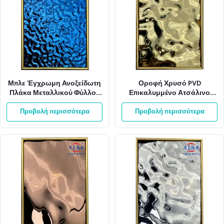
Μπλε Έγχρωμη Ανοξείδωτη
Οροφή Χρυσό PVD
Πλάκα Μεταλλικού Φύλλου
Επικαλυμμένο Ατσάλινο
με Ανάγλυφο Κυματισμό
Φύλλο Κυματισμού Νερού
Προβολή περισσότερα
Νερού 201 304 316
Προβολή περισσότερα
304SS Oem