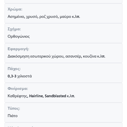
Χρώμα:
Ασημένιο, χρυσό, ροζ χρυσό, μαύρο κ.λπ.
Σχήμα:
Ορθογώνιος
Εφαρμογή:
Διακόσμηση εσωτερικού χώρου, ασανσέρ, κουζίνα κ.λπ.
Πάχος:
0,3-3 χιλιοστά
Φινίρισμα:
Καθρέφτης, Hairline, Sandblasted κ.λπ.
Τύπος:
Πιάτο