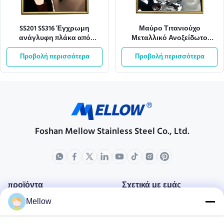
SS201 SS316 Έγχρωμη
Μαύρο Τιτανιούχο
ανάγλυφη πλάκα από
Μεταλλικό Ανοξείδωτο
ανοξείδωτο χάλυβα με
Χάλυβα Φύλλο Κυματισμών
Προβολή περισσότερα
σχέδιο νερού
Νερού Για Οροφή ODM
Προβολή περισσότερα
Foshan Mellow Stainless Steel Co., Ltd.
προϊόντα
Σχετικά με εμάς
Mellow
Σχεδιάγραμμα επιχείρησης
Γύρος εργοστασίων