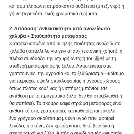
και συμπληρώνει απρόσκοπτα ουδέτερα (μπεζ, γκρι) ή
γήινα (τερακότα, ελιά) χρωματικά σχήματα.
2. Απόδοση: Ανθεκτικότητα από ανοξείδωτο
χάλυβα + Σταθερότητα μεταφοράς
Κατασκευασμένη από υψηλής ποιότητας ανοξείδωτο
χάλυβα (κατάλληλο για γενική αρχιτεκτονική χρήση), η
πλάκα συνδυάζει την ισχυρή αντοχή του 基材 με τη
σταθερή μεταφορά υφής ξύλου. Αντιστέκεται στις
γρατσουνιές, την υγρασία και το ξεθώριασμα—κρίσιμο
για περιοχές υψηλής κυκλοφορίας ή υγρούς χώρους
όπως πλάτες κουζίνας ή νιπτήρες μπάνιου (σε
αντίθεση με το πραγματικό ξύλο, δεν θα στρεβλωθεί ή
θα σαπίσει). Το σκούρο καφέ στρώμα μεταφοράς είναι
ανθεκτικό στις γρατσουνιές και καθαρίζεται εύκολα:
ένα γρήγορο σκούπισμα με ένα υγρό πανί αφαιρεί
λεκέδες ή σκόνη, δεν χρειάζονται ειδικά βερνίκια ή
στεγανωτικά για ξύλο. Αυτός ο συνδυασμός «φυσικής