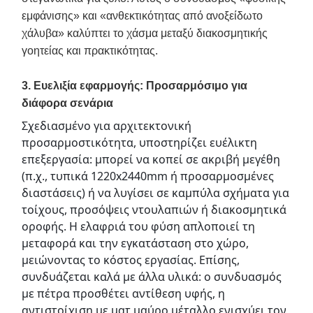
εμφάνισης» και «ανθεκτικότητας από ανοξείδωτο
χάλυβα» καλύπτει το χάσμα μεταξύ διακοσμητικής
γοητείας και πρακτικότητας.
3. Ευελιξία εφαρμογής: Προσαρμόσιμο για
διάφορα σενάρια
Σχεδιασμένο για αρχιτεκτονική 
προσαρμοστικότητα, υποστηρίζει ευέλικτη 
επεξεργασία: μπορεί να κοπεί σε ακριβή μεγέθη 
(π.χ., τυπικά 1220x2440mm ή προσαρμοσμένες 
διαστάσεις) ή να λυγίσει σε καμπύλα σχήματα για 
τοίχους, προσόψεις ντουλαπιών ή διακοσμητικά 
οροφής. Η ελαφριά του φύση απλοποιεί τη 
μεταφορά και την εγκατάσταση στο χώρο, 
μειώνοντας το κόστος εργασίας. Επίσης, 
συνδυάζεται καλά με άλλα υλικά: ο συνδυασμός 
με πέτρα προσθέτει αντίθεση υφής, η 
αντιστοίχιση με ματ μαύρο μέταλλο ενισχύει τον 