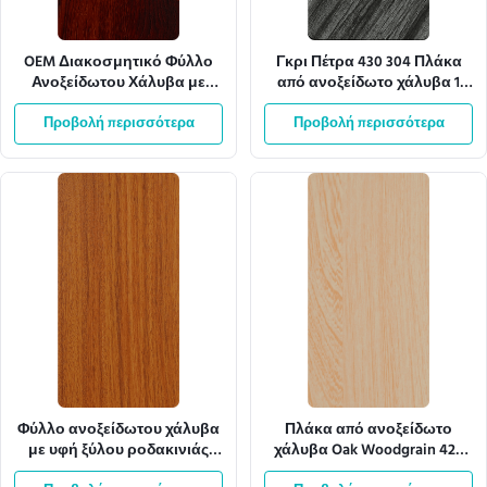
OEM Διακοσμητικό Φύλλο
Γκρι Πέτρα 430 304 Πλάκα
Ανοξείδωτου Χάλυβα με
από ανοξείδωτο χάλυβα 1
Ξύλινο Νερό 4x8 Μεταφοράς
χιλ. Φύλλο χάλυβα για
Προβολή περισσότερα
Εκτύπωσης
Προβολή περισσότερα
πάγκους κουζίνας
Φύλλο ανοξείδωτου χάλυβα
Πλάκα από ανοξείδωτο
με υφή ξύλου ροδακινιάς
χάλυβα Oak Woodgrain 420
3mm EU E0 πιστοποιημένο
304l για επένδυση τοίχων