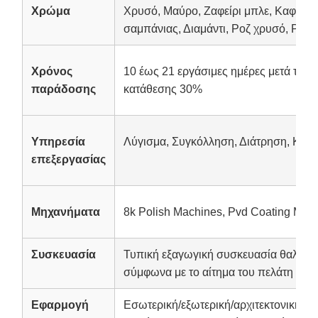
Χρώμα
Χρυσό, Μαύρο, Ζαφείρι μπλε, Καφέ, Χ
σαμπάνιας, Διαμάντι, Ροζ χρυσό, Ροζ κ
Χρόνος
10 έως 21 εργάσιμες ημέρες μετά την
παράδοσης
κατάθεσης 30%
Υπηρεσία
Λύγισμα, Συγκόλληση, Διάτρηση, Κοπ
επεξεργασίας
Μηχανήματα
8k Polish Machines, Pvd Coating Mach
Συσκευασία
Τυπική εξαγωγική συσκευασία θαλάσσ
σύμφωνα με το αίτημα του πελάτη
Εφαρμογή
Εσωτερική/εξωτερική/αρχιτεκτονική/δ