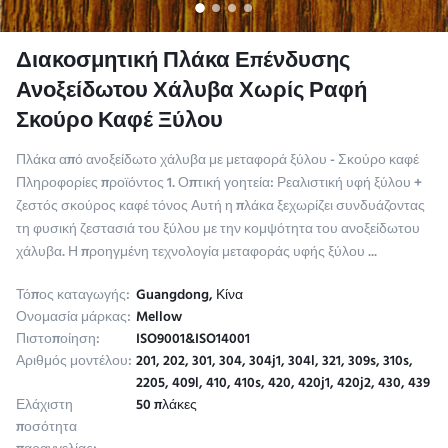
Διακοσμητική Πλάκα Επένδυσης
Ανοξείδωτου Χάλυβα Χωρίς Ραφή
Σκούρο Καφέ Ξύλου
Πλάκα από ανοξείδωτο χάλυβα με μεταφορά ξύλου - Σκούρο καφέ
Πληροφορίες προϊόντος 1. Οπτική γοητεία: Ρεαλιστική υφή ξύλου +
ζεστός σκούρος καφέ τόνος​ Αυτή η πλάκα ξεχωρίζει συνδυάζοντας
τη φυσική ζεστασιά του ξύλου με την κομψότητα του ανοξείδωτου
χάλυβα. Η προηγμένη τεχνολογία μεταφοράς υφής ξύλου ...
Τόπος καταγωγής:
Guangdong, Κίνα
Ονομασία μάρκας:
Mellow
Πιστοποίηση:
ISO9001&ISO14001
Αριθμός μοντέλου:
201, 202, 301, 304, 304j1, 304l, 321, 309s, 310s,
2205, 409l, 410, 410s, 420, 420j1, 420j2, 430, 439
Ελάχιστη
50 πλάκες
ποσότητα