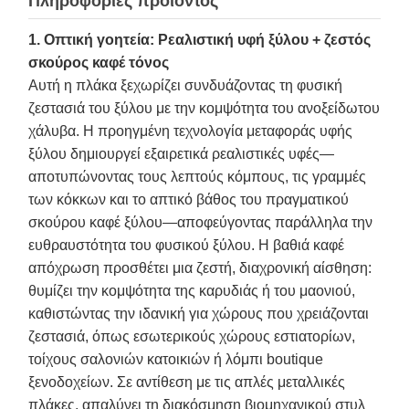
Πληροφορίες προϊόντος
1. Οπτική γοητεία: Ρεαλιστική υφή ξύλου + ζεστός
σκούρος καφέ τόνος
Αυτή η πλάκα ξεχωρίζει συνδυάζοντας τη φυσική
ζεστασιά του ξύλου με την κομψότητα του ανοξείδωτου
χάλυβα. Η προηγμένη τεχνολογία μεταφοράς υφής
ξύλου δημιουργεί εξαιρετικά ρεαλιστικές υφές—
αποτυπώνοντας τους λεπτούς κόμπους, τις γραμμές
των κόκκων και το απτικό βάθος του πραγματικού
σκούρου καφέ ξύλου—αποφεύγοντας παράλληλα την
ευθραυστότητα του φυσικού ξύλου. Η βαθιά καφέ
απόχρωση προσθέτει μια ζεστή, διαχρονική αίσθηση:
θυμίζει την κομψότητα της καρυδιάς ή του μαονιού,
καθιστώντας την ιδανική για χώρους που χρειάζονται
ζεστασιά, όπως εσωτερικούς χώρους εστιατορίων,
τοίχους σαλονιών κατοικιών ή λόμπι boutique
ξενοδοχείων. Σε αντίθεση με τις απλές μεταλλικές
πλάκες, απαλύνει τη διακόσμηση βιομηχανικού στυλ