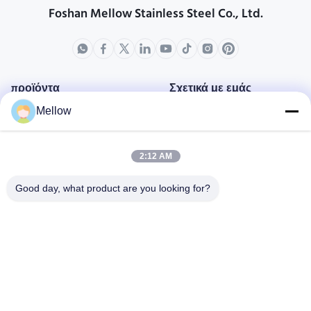
Foshan Mellow Stainless Steel Co., Ltd.
προϊόντα
Σχετικά με εμάς
Mellow
Σχεδιάγραμμα επιχείρησης
Γύρος εργοστασίων
2:12 AM
Ποιοτικός έλεγχος
Περιπτώσεις
Good day, what product are you looking for?
Μπλογκ
Ειδήσεις
Πάρτε μια δωρεάν
προσφορά
Τηλ.:
+86 13392232932