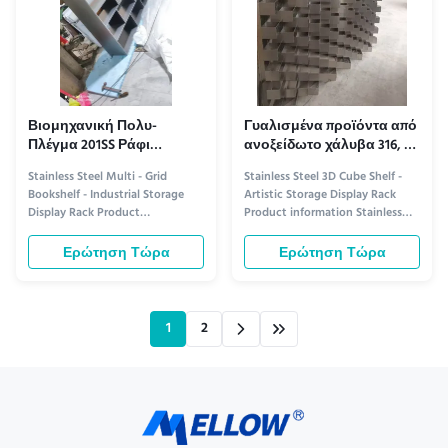
Βιομηχανική Πολυ-
Γυαλισμένα προϊόντα από
Πλέγμα 201SS Ράφι
ανοξείδωτο χάλυβα 316, 3D
Βιτρίνας από Ανοξείδωτο
ράφι κύβου, καλλιτεχνική
Stainless Steel Multi - Grid
Stainless Steel 3D Cube Shelf -
Χάλυβα Αποθήκευσης
αποθήκευση, βάση
Bookshelf - Industrial Storage
Artistic Storage Display Rack
Βιβλίων
προβολής
Display Rack Product
Product information Stainless
information Stainless Steel
Steel 3D Cube Shelf: Where Art
Multi-Grid Bookshelf: Industrial
Meets Functionality This
Ερώτηση Τώρα
Ερώτηση Τώρα
Storage Display Rack Durable,
innovative stainless steel cube
versatile, and stylish—this
shelf redefines storage with its
stainless steel multi-grid
geometric elegance and modern
bookshelf is designed to elevate
design. Each cube is precision-
1
2
your storage and display needs.
engineered to create a ...
With its ...