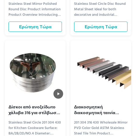
ανοξείδωτο χάλυβα 430SS
ανοξείδωτο χάλυβα 304 ή
Stainless Steel Mirror Polished
Stainless Steel Circle Disc Round
410SS ODM
316 κοπής λέιζερ,
Round Disc Product information
Metal Sheet Ideal for both
ανθεκτική στη διάβρωση,
Product Overview Introducing
decorative and industrial
για βιομηχανική και
our premium Stainless Steel
applications, this premium
διακοσμητική χρήση
Mirror Polished Round Disc,
stainless steel circle disc offers
Ερώτηση Τώρα
Ερώτηση Τώρα
crafted for applications requiring
durability, versatility, and a sleek
both aesthetic appeal and
modern finish. Crafted from
functional durability. Ideal for
high-grade stainless steel, it
decorative accents, industrial
resists corrosion, rust, and
components, and architectur...
tarnishing, making it ...
Δίσκοι από ανοξείδωτο
Διακοσμητική
χάλυβα 316 για στίλβωση
διακοσμητική ταινία
BA για μαγειρικά σκεύη
πλακιδίων από
Stainless Steel Circle 201 304 430
201 304 316 430 Wholesale Mirror
κουζίνας
ανοξείδωτο χάλυβα 304
for Kitchen Cookware Surface:
PVD Color Gold ASTM Stainless
316 430SS με φινίρισμα
BA/2B/2D/NO.4 Diameter:
Steel Tile Trim Product