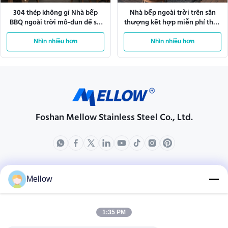
304 thép không gỉ Nhà bếp
Nhà bếp ngoài trời trên sân
BBQ ngoài trời mô-đun để sử
thượng kết hợp miễn phí theo
dụng trong câu lạc bộ
mô-đun cho cuộc sống trong
Nhìn nhiều hơn
Nhìn nhiều hơn
vườn
Foshan Mellow Stainless Steel Co., Ltd.
các sản phẩm
Về chúng tôi
Mellow
Hồ sơ công ty
Chuyến tham quan nhà máy
1:35 PM
Kiểm soát chất lượng