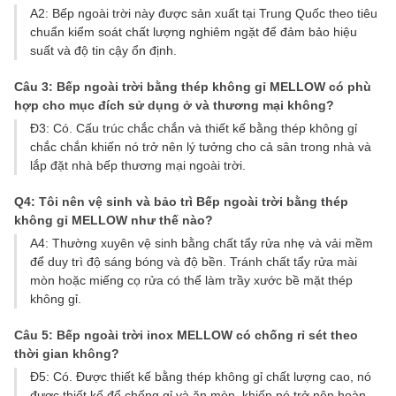
A2: Bếp ngoài trời này được sản xuất tại Trung Quốc theo tiêu
chuẩn kiểm soát chất lượng nghiêm ngặt để đảm bảo hiệu
suất và độ tin cậy ổn định.
Câu 3: Bếp ngoài trời bằng thép không gỉ MELLOW có phù
hợp cho mục đích sử dụng ở và thương mại không?
Đ3: Có. Cấu trúc chắc chắn và thiết kế bằng thép không gỉ
chắc chắn khiến nó trở nên lý tưởng cho cả sân trong nhà và
lắp đặt nhà bếp thương mại ngoài trời.
Q4: Tôi nên vệ sinh và bảo trì Bếp ngoài trời bằng thép
không gỉ MELLOW như thế nào?
A4: Thường xuyên vệ sinh bằng chất tẩy rửa nhẹ và vải mềm
để duy trì độ sáng bóng và độ bền. Tránh chất tẩy rửa mài
mòn hoặc miếng cọ rửa có thể làm trầy xước bề mặt thép
không gỉ.
Câu 5: Bếp ngoài trời inox MELLOW có chống rỉ sét theo
thời gian không?
Đ5: Có. Được thiết kế bằng thép không gỉ chất lượng cao, nó
được thiết kế để chống gỉ và ăn mòn, khiến nó trở nên hoàn