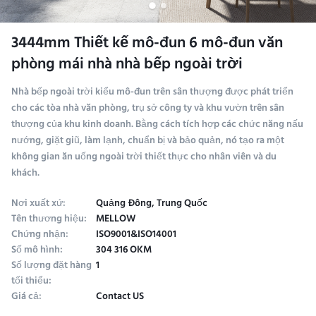
3444mm Thiết kế mô-đun 6 mô-đun văn
phòng mái nhà nhà bếp ngoài trời
Nhà bếp ngoài trời kiểu mô-đun trên sân thượng được phát triển
cho các tòa nhà văn phòng, trụ sở công ty và khu vườn trên sân
thượng của khu kinh doanh. Bằng cách tích hợp các chức năng nấu
nướng, giặt giũ, làm lạnh, chuẩn bị và bảo quản, nó tạo ra một
không gian ăn uống ngoài trời thiết thực cho nhân viên và du
khách.
Nơi xuất xứ:
Quảng Đông, Trung Quốc
Tên thương hiệu:
MELLOW
Chứng nhận:
ISO9001&ISO14001
Số mô hình:
304 316 OKM
Số lượng đặt hàng
1
tối thiểu:
Giá cả:
Contact US