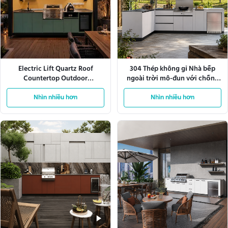
Electric Lift Quartz Roof
304 Thép không gỉ Nhà bếp
Countertop Outdoor
ngoài trời mô-đun với chống
Kitchenette Tủ nhôm
thời tiết
Nhìn nhiều hơn
Nhìn nhiều hơn