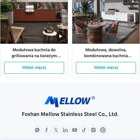
Modułowa kuchnia do
Modułowa, dowolna,
grillowania na świeżym
kombinowana kuchnia
powietrzu ze stali nierdzewnej
zewnętrzna na dachu do
304 do użytku klubowego
Widok więcej
użytku w ogrodzie
Widok więcej
Foshan Mellow Stainless Steel Co., Ltd.