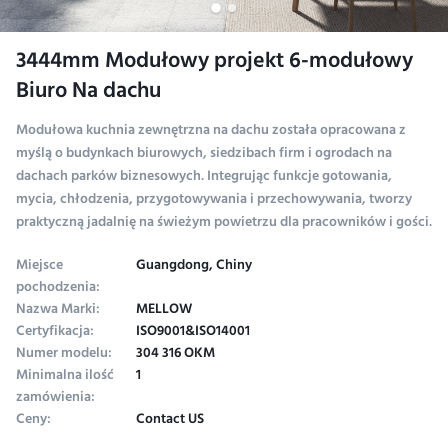
3444mm Modułowy projekt 6-modułowy
Biuro Na dachu
Modułowa kuchnia zewnętrzna na dachu została opracowana z
myślą o budynkach biurowych, siedzibach firm i ogrodach na
dachach parków biznesowych. Integrując funkcje gotowania,
mycia, chłodzenia, przygotowywania i przechowywania, tworzy
praktyczną jadalnię na świeżym powietrzu dla pracowników i gości.
Miejsce
Guangdong, Chiny
pochodzenia:
Nazwa Marki:
MELLOW
Certyfikacja:
ISO9001&ISO14001
Numer modelu:
304 316 OKM
Minimalna ilość
1
zamówienia:
Ceny:
Contact US