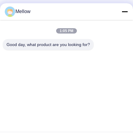
produkty
O nas
Mellow
Profil przedsiębiorstwa
Wycieczka po fabryce
1:05 PM
Kontrola jakości
Good day, what product are you looking for?
Sprawy
Blogi
Nowości
Zdobądź bezpłatny
cytat
Tel.:
+86 13392232932
Wiadomość e-mail:
info@mellowsteel.com
Adres: Xinbao Plaza, Tiancheng Rd, Shunde District, Foshan,
Guangdong Province, China, 528041