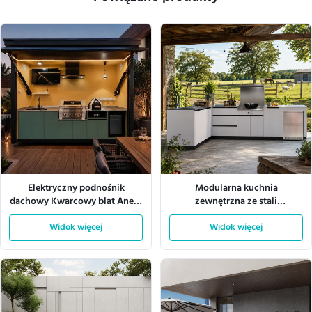
Elektryczny podnośnik
Modularna kuchnia
dachowy Kwarcowy blat Aneks
zewnętrzna ze stali
kuchenny Zewnętrzna szafka
nierdzewnej 304 z odpornością
Widok więcej
aluminiowa
na warunki pogodowe
Widok więcej