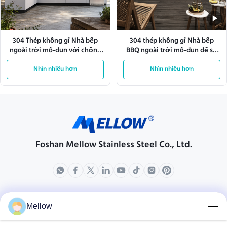
304 Thép không gỉ Nhà bếp
304 thép không gỉ Nhà bếp
ngoài trời mô-đun với chống
BBQ ngoài trời mô-đun để sử
thời tiết
dụng trong câu lạc bộ
Nhìn nhiều hơn
Nhìn nhiều hơn
Foshan Mellow Stainless Steel Co., Ltd.
các sản phẩm
Về chúng tôi
Mellow
Hồ sơ công ty