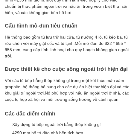
hình 4290 mm tạo ra một quy trình làm việc hợp lý cho việc
chuẩn bị thực phẩm ngoài trời và nấu ăn trong vườn biệt thự, sân
hiên, và các không gian bên hồ bơi.
Cấu hình mô-đun tiêu chuẩn
Hệ thống bao gồm tủ lưu trữ hai cửa, tủ nướng 4 lò, tủ kéo ba, tủ
rửa chén với máy giặt cốc và tủ lạnh.Mỗi mô-đun đo 822 * 685 *
955 mm, cung cấp tính linh hoạt cho quy hoạch không gian ngoài
trời.
Được thiết kế cho cuộc sống ngoài trời hiện đại
Với các tủ bếp bằng thép không gỉ trong một kết thúc màu xám
graphite, hệ thống bổ sung cho các dự án biệt thự hiện đại và các
khu giải trí ngoài trời.Nó phù hợp với nấu ăn ngoài trời ở nhà, các
cuộc tụ họp xã hội và môi trường sống hướng về cảnh quan.
Các đặc điểm chính
Xây dựng tủ bếp ngoài trời bằng thép không gỉ
4290 mm bố trí đảo nhà bếp tích hợp