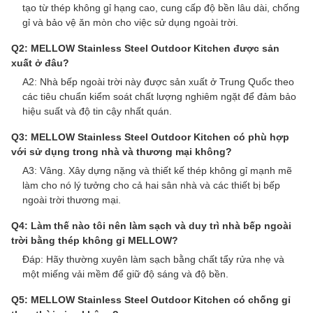
tạo từ thép không gỉ hạng cao, cung cấp độ bền lâu dài, chống
gỉ và bảo vệ ăn mòn cho việc sử dụng ngoài trời.
Q2: MELLOW Stainless Steel Outdoor Kitchen được sản
xuất ở đâu?
A2: Nhà bếp ngoài trời này được sản xuất ở Trung Quốc theo
các tiêu chuẩn kiểm soát chất lượng nghiêm ngặt để đảm bảo
hiệu suất và độ tin cậy nhất quán.
Q3: MELLOW Stainless Steel Outdoor Kitchen có phù hợp
với sử dụng trong nhà và thương mại không?
A3: Vâng. Xây dựng nặng và thiết kế thép không gỉ mạnh mẽ
làm cho nó lý tưởng cho cả hai sân nhà và các thiết bị bếp
ngoài trời thương mại.
Q4: Làm thế nào tôi nên làm sạch và duy trì nhà bếp ngoài
trời bằng thép không gỉ MELLOW?
Đáp: Hãy thường xuyên làm sạch bằng chất tẩy rửa nhẹ và
một miếng vải mềm để giữ độ sáng và độ bền.
Q5: MELLOW Stainless Steel Outdoor Kitchen có chống gỉ