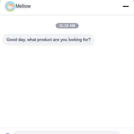
prodotti
Chi siamo
Mellow
Profilo aziendale
Giro della fabbrica
11:18 AM
Controllo di qualità
Good day, what product are you looking for?
Casi
Blog
Notizie
Ottenere un preventivo
gratuito
Telefono:
+86 13392232932
Email:
info@mellowsteel.com
Indirizzo: Xinbao Plaza, Tiancheng Rd, Shunde District, Foshan,
Guangdong Province, China, 528041
Norme sulla privacy
|
Diritti d'autore © 2025-2026 Foshan Mellow Stainless