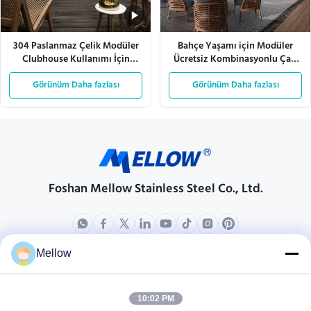
304 Paslanmaz Çelik Modüler
Bahçe Yaşamı için Modüler
Clubhouse Kullanımı İçin
Ücretsiz Kombinasyonlu Çatı
Dışarıda BBQ Mutfağı
Dış Mekan Mutfağı
Görünüm Daha fazlası
Görünüm Daha fazlası
Foshan Mellow Stainless Steel Co., Ltd.
Mellow
Ürünler
Bizim Hakkımızda
Şirket Profili
10:02 PM