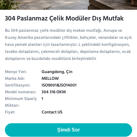
304 Paslanmaz Çelik Modüler Dış Mutfak
Bu 304 paslanmaz çelik modüler dış mekan mutfağı, Avrupa ve
Kuzey Amerika pazarlarındaki çiftlikler, bahçeler, verandalar ve açık
hava yemek alanları için tasarlanmıştır. L şeklindeki konfigürasyon,
lavabo dolaplarını, çekmeceli dolapları, depolama dolaplarını, ocak
dolaplarını ve buzdolabı modülünü birleştirebilir
Menşe Yeri:
Guangdong, Çin
Marka Adı:
MELLOW
Sertifikasyon:
ISO9001&ISO14001
Model numarası:
304 316 OKM
Minimum Sipariş
1
Miktarı:
Fiyat:
Contact US
Şimdi Sor