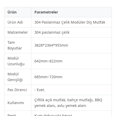
Ürün
Parametreler
Ürün Adı
304 Paslanmaz Çelik Modüler Dış Mutfak
Malzemeler
304 paslanmaz çelik
Tam
3828*2364*955mm
Boyutlar
Modül
642mm~822mm
Uzunluğu
Modül
685mm~720mm
Genişliği
Pas Direnci
- Evet.
Çiftlik açık mutfak, bahçe mutfağı, BBQ
Kullanımı
yemek alanı, avlu yemek alanı
Renk
Kum dokusuyla beyaz