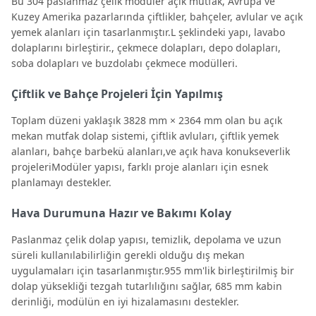
Bu 304 paslanmaz çelik modüler açık mutfak, Avrupa ve
Kuzey Amerika pazarlarında çiftlikler, bahçeler, avlular ve açık
yemek alanları için tasarlanmıştır.L şeklindeki yapı, lavabo
dolaplarını birleştirir., çekmece dolapları, depo dolapları,
soba dolapları ve buzdolabı çekmece modülleri.
Çiftlik ve Bahçe Projeleri İçin Yapılmış
Toplam düzeni yaklaşık 3828 mm × 2364 mm olan bu açık
mekan mutfak dolap sistemi, çiftlik avluları, çiftlik yemek
alanları, bahçe barbekü alanları,ve açık hava konukseverlik
projeleriModüler yapısı, farklı proje alanları için esnek
planlamayı destekler.
Hava Durumuna Hazır ve Bakımı Kolay
Paslanmaz çelik dolap yapısı, temizlik, depolama ve uzun
süreli kullanılabilirliğin gerekli olduğu dış mekan
uygulamaları için tasarlanmıştır.955 mm'lik birleştirilmiş bir
dolap yüksekliği tezgah tutarlılığını sağlar, 685 mm kabin
derinliği, modülün en iyi hizalamasını destekler.