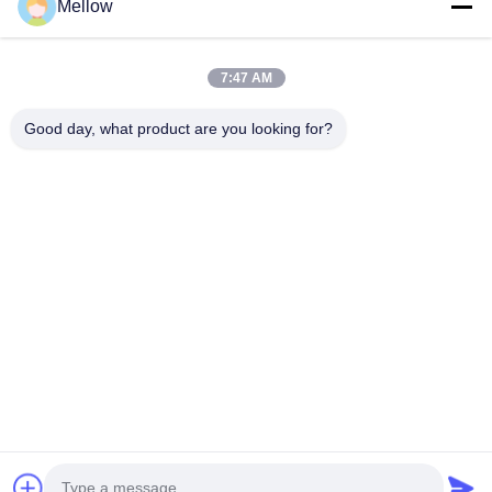
Mellow
Profil d'entreprise
Visite d'usine
7:47 AM
Contrôle de qualité
Good day, what product are you looking for?
Cas
Blogs
Nouvelles
Obtenez un devis
gratuit
Téléphone:
+86 13392232932
Email:
info@mellowsteel.com
Adresse: Xinbao Plaza, Tiancheng Rd, Shunde District, Foshan,
Guangdong Province, China, 528041
Politique en matière de protection de la vie privée
|
Droit d'auteur © 2025-2026