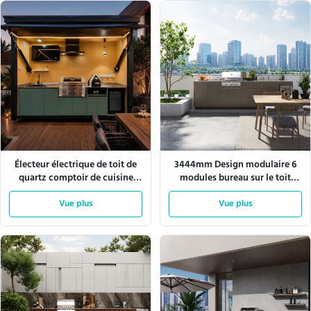
Électeur électrique de toit de
3444mm Design modulaire 6
quartz comptoir de cuisine
modules bureau sur le toit
extérieure armoire en
cuisine extérieure
aluminium
Vue plus
Vue plus