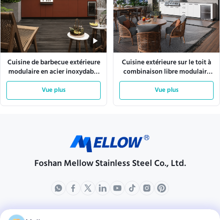
Cuisine de barbecue extérieure
Cuisine extérieure sur le toit à
modulaire en acier inoxydable
combinaison libre modulaire
304 pour utilisation dans un
pour la vie en jardin
club-house
Vue plus
Vue plus
Foshan Mellow Stainless Steel Co., Ltd.
produits
Au sujet de nous