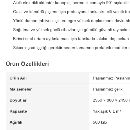
Akıllı elektrikli aktüatör kanopisi, hermetik contayla 90° açılabilir
Gazlı ve kömürlü pişirme için profesyonel ankastre çift yakıtlı fır
Yönlü duman tahliyesi için entegre yüksek deplasmanlı davlum
Soğutma ve yüksek güçlü cihazlar için gömülü güvenli ray soketl
Birinci sınıf ortam aydınlatması için fabrikada takılan dış mekan 
Sıkıcı inşaat işçiliği gerektirmeden tamamen prefabrik modüler
Ürün Özellikleri
Ürün Adı
Paslanmaz Paslanma
Malzemeler
Paslanmaz çelik
Boyutlar
2960 × 880 × 2450
Kapasite
Yaklaşık 6,1 m³
Ağırlık
560 kilo