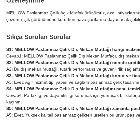
Özelleştirme
MELLOW Paslanmaz Çelik Açık Mutfak ürünümüz, özel ihtiyaçlarınızı k
çözümü, şık görünümünü korurken hava şartlarına dayanacak şekilde t
Sıkça Sorulan Sorular
S1: MELLOW Paslanmaz Çelik Dış Mekan Mutfağı hangi malzem
Cevap1: MELLOW Paslanmaz Çelik Dış Mekan Mutfağı, dış mekan kullan
S2: MELLOW Paslanmaz Çelik Dış Mekan Mutfağı nerede üretil
A2: Bu dış mekan mutfağı, tutarlı performans ve güvenilirlik sağlamak 
S3: MELLOW Paslanmaz Çelik Dış Mekan Mutfağı konut ve tica
A3: Evet. Ağır hizmet tipi yapısı ve sağlam paslanmaz çelik tasarımı,
S4: MELLOW Paslanmaz Çelik Dış Mekan Mutfağını nasıl temizl
Cevap4: Parlaklığı ve dayanıklılığı korumak için yumuşak bir deterj
kaçının.
S5: MELLOW Paslanmaz Çelik Dış Mekan Mutfağı zamanla pasla
A5: Evet. Yüksek kaliteli paslanmaz çelikten üretilen bu ürün, pas v