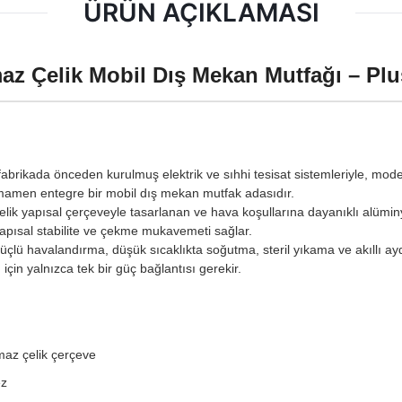
ÜRÜN AÇIKLAMASI
maz Çelik Mobil Dış Mekan Mutfağı – Pl
abrikada önceden kurulmuş elektrik ve sıhhi tesisat sistemleriyle, modern
amamen entegre bir mobil dış mekan mutfak adasıdır.
lik yapısal çerçeveyle tasarlanan ve hava koşullarına dayanıklı alümin
yapısal stabilite ve çekme mukavemeti sağlar.
güçlü havalandırma, düşük sıcaklıkta soğutma, steril yıkama ve akıllı 
çin yalnızca tek bir güç bağlantısı gerekir.
nmaz çelik çerçeve
ez