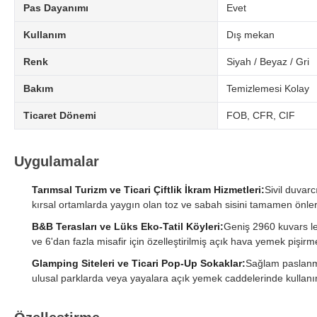
Pas Dayanımı
Evet
Kullanım
Dış mekan
Renk
Siyah / Beyaz / Gri
Bakım
Temizlemesi Kolay
Ticaret Dönemi
FOB, CFR, CIF
Uygulamalar
Tarımsal Turizm ve Ticari Çiftlik İkram Hizmetleri:
Sivil duvarc
kırsal ortamlarda yaygın olan toz ve sabah sisini tamamen önler
B&B Terasları ve Lüks Eko-Tatil Köyleri:
Geniş 2960 kuvars lev
ve 6'dan fazla misafir için özelleştirilmiş açık hava yemek pişirme
Glamping Siteleri ve Ticari Pop-Up Sokaklar:
Sağlam paslanmaz
ulusal parklarda veya yayalara açık yemek caddelerinde kullanım 