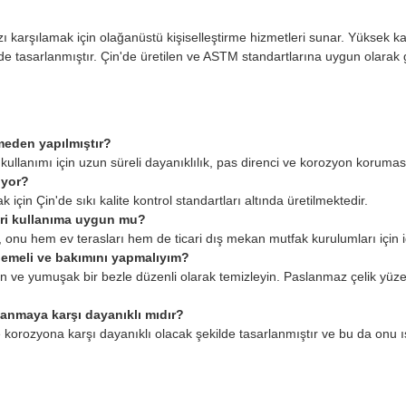
arşılamak için olağanüstü kişiselleştirme hizmetleri sunar. Yüksek kal
asarlanmıştır. Çin'de üretilen ve ASTM standartlarına uygun olarak güv
eden yapılmıştır?
ımı için uzun süreli dayanıklılık, pas direnci ve korozyon koruması s
iyor?
için Çin'de sıkı kalite kontrol standartları altında üretilmektedir.
ri kullanıma uygun mu?
 onu hem ev terasları hem de ticari dış mekan mutfak kurulumları için id
emeli ve bakımını yapmalıyım?
an ve yumuşak bir bezle düzenli olarak temizleyin. Paslanmaz çelik yüze
nmaya karşı dayanıklı mıdır?
e korozyona karşı dayanıklı olacak şekilde tasarlanmıştır ve bu da onu 