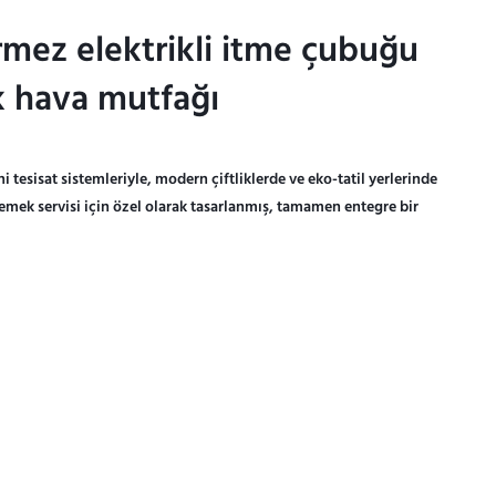
rmez elektrikli itme çubuğu
rmez elektrikli itme çubuğu
ık hava mutfağı
ık hava mutfağı
 tesisat sistemleriyle, modern çiftliklerde ve eko-tatil yerlerinde
mek servisi için özel olarak tasarlanmış, tamamen entegre bir