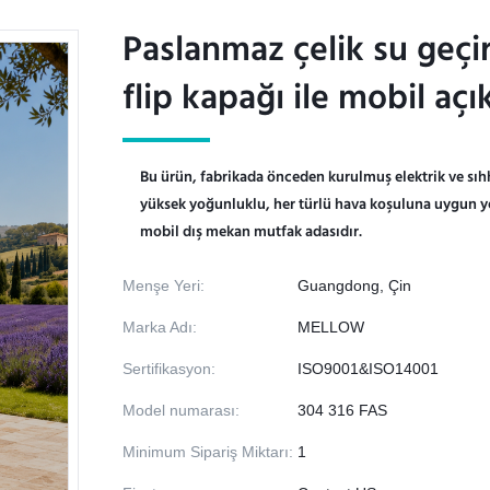
Paslanmaz çelik su geçi
Paslanmaz çelik su geçi
flip kapağı ile mobil aç
flip kapağı ile mobil aç
Bu ürün, fabrikada önceden kurulmuş elektrik ve sıhhi
yüksek yoğunluklu, her türlü hava koşuluna uygun ye
mobil dış mekan mutfak adasıdır.
Menşe Yeri:
Guangdong, Çin
Marka Adı:
MELLOW
Sertifikasyon:
ISO9001&ISO14001
Model numarası:
304 316 FAS
Minimum Sipariş Miktarı:
1