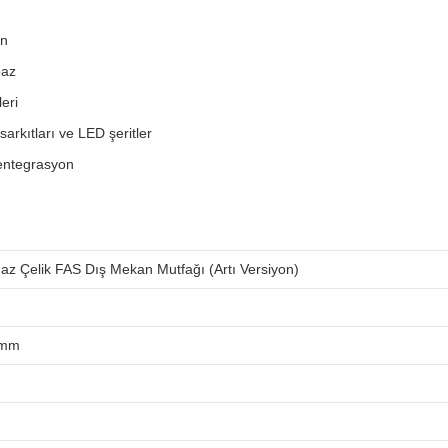
ın
baz
eri
sarkıtları ve LED şeritler
 entegrasyon
z Çelik FAS Dış Mekan Mutfağı (Artı Versiyon)
 mm