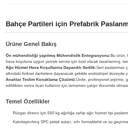
Bahçe Partileri için Prefabrik Paslan
Ürüne Genel Bakış
Ön mühendisliği yapılmış Mühendislik Entegrasyonu:
Bu ürün, f
hava koşuluna uygun yemek servisi için özel olarak tasarlanmış, t
Ağır Hizmet Hava Koşullarına Dayanıklı Sertlik:
Sert paslanmaz çe
altındaki fiziksel darbelere dayanacak şekilde endüstriyel düzeyde 
Anahtar Teslim Konaklama Çözümü:
Ünite, profesyonel pişirme, 
edildikten sonra ticari kullanım için tamamen çalışır durumda olması i
Temel Özellikler
Rüzgar direnci için 560 kg ağırlığa sahip ağır hizmet tipi pasla
Kalınlaştırılmış SPC petek astarı, sıfır formaldehit ve su geçirm