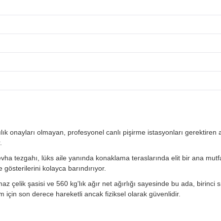
ılık onayları olmayan, profesyonel canlı pişirme istasyonları gerektiren açık
.
ha tezgahı, lüks aile yanında konaklama teraslarında elit bir ana mutfak
 gösterilerini kolayca barındırıyor.
 çelik şasisi ve 560 kg'lık ağır net ağırlığı sayesinde bu ada, birinci s
için son derece hareketli ancak fiziksel olarak güvenlidir.