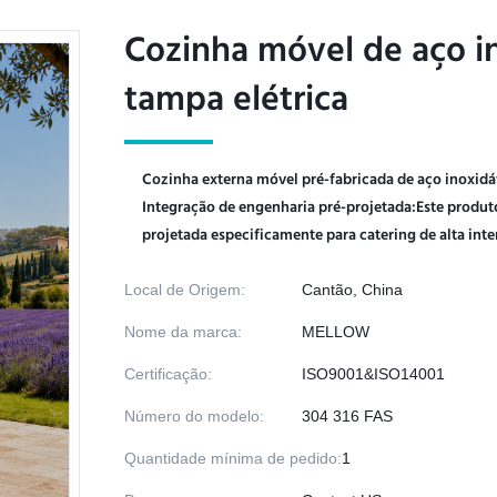
Cozinha móvel de aço i
Cozinha móvel de aço i
tampa elétrica
tampa elétrica
Cozinha externa móvel pré-fabricada de aço inoxidáve
Integração de engenharia pré-projetada:Este produt
projetada especificamente para catering de alta inte
Local de Origem:
Cantão, China
Nome da marca:
MELLOW
Certificação:
ISO9001&ISO14001
Número do modelo:
304 316 FAS
Quantidade mínima de pedido:
1