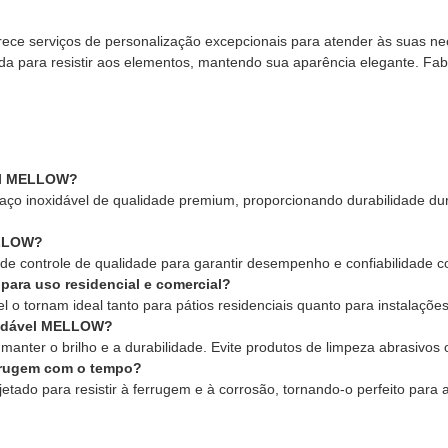
e serviços de personalização excepcionais para atender às suas nece
etada para resistir aos elementos, mantendo sua aparência elegante. 
vel MELLOW?
ço inoxidável de qualidade premium, proporcionando durabilidade dur
ELLOW?
 de controle de qualidade para garantir desempenho e confiabilidade c
ara uso residencial e comercial?
 o tornam ideal tanto para pátios residenciais quanto para instalaçõe
oxidável MELLOW?
nter o brilho e a durabilidade. Evite produtos de limpeza abrasivos o
errugem com o tempo?
rojetado para resistir à ferrugem e à corrosão, tornando-o perfeito pa