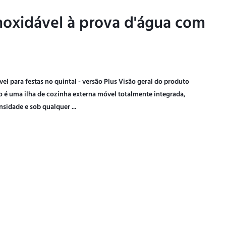
noxidável à prova d'água com
noxidável à prova d'água com
l para festas no quintal - versão Plus Visão geral do produto
o é uma ilha de cozinha externa móvel totalmente integrada,
nsidade e sob qualquer ...