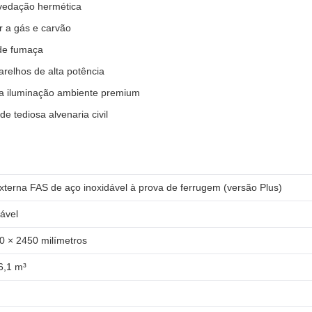
 vedação hermética
r a gás e carvão
 de fumaça
arelhos de alta potência
ra iluminação ambiente premium
 tediosa alvenaria civil
xterna FAS de aço inoxidável à prova de ferrugem (versão Plus)
ável
0 × 2450 milímetros
6,1 m³