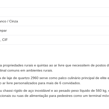
anco / Cinza
impar
, CIF
ra propriedades rurais e quintas ao ar livre que necessitem de postos 
tinal comuns em ambientes rurais.
de laje de quartzo 2960 serve como palco culinário principal de elite
o ar livre personalizados para mais de 6 convidados.
 chassi rígido de aço inoxidável e ao pesado peso líquido de 560 kg, 
ionais ou ruas de alimentação para pedestres como um terminal móve