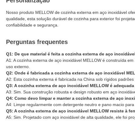
Personalização
Nosso produto MELLOW de cozinha externa em aço inoxidável oferec
qualidade, esta solução durável de cozinha para exterior foi proj
confiabilidade e segurança.
Perguntas frequentes
Q1: De que material é feita a cozinha externa de aço inoxidá
A1: A cozinha externa de aço inoxidável MELLOW é construída em a
uso externo.
Q2: Onde é fabricada a cozinha externa de aço inoxidável M
A2: Esta cozinha externa é fabricada na China sob rígidos padrões
Q3: A cozinha externa de aço inoxidável MELLOW é adequada p
A3: Sim. Sua construção robusta e design robusto em aço inoxidável
Q4: Como devo limpar e manter a cozinha externa de aço in
A4: Limpe regularmente com detergente neutro e pano macio para ma
Q5: A cozinha externa de aço inoxidável MELLOW resiste à f
A5: Sim. Projetado com aço inoxidável de alta qualidade, ele foi p