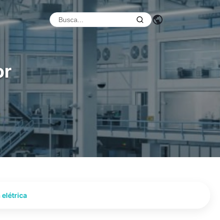
or
elétrica