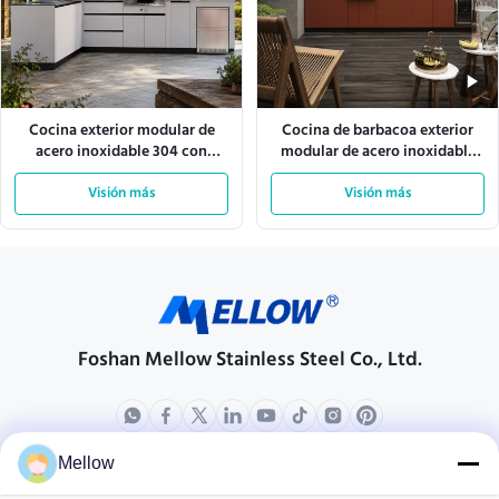
Cocina exterior modular de
Cocina de barbacoa exterior
acero inoxidable 304 con
modular de acero inoxidable
resistencia a las condiciones
304 para uso en clubes
climáticas
Visión más
Visión más
Foshan Mellow Stainless Steel Co., Ltd.
Mellow
productos
Acerca de nosotros