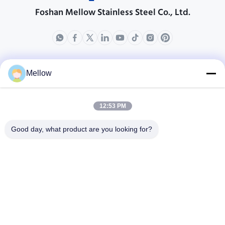
Foshan Mellow Stainless Steel Co., Ltd.
prodotti
Chi siamo
Mellow
Profilo aziendale
Giro della fabbrica
12:53 PM
Controllo di qualità
Good day, what product are you looking for?
Casi
Blog
Notizie
Ottenere un preventivo
gratuito
Telefono:
+86 13392232932