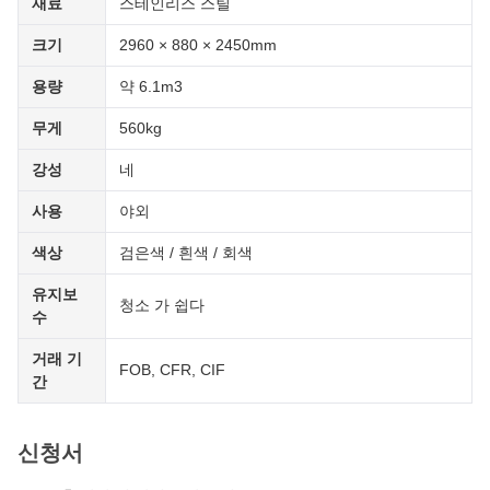
재료
스테인리스 스틸
크기
2960 × 880 × 2450mm
용량
약 6.1m3
무게
560kg
강성
네
사용
야외
색상
검은색 / 흰색 / 회색
유지보
청소 가 쉽다
수
거래 기
FOB, CFR, CIF
간
신청서