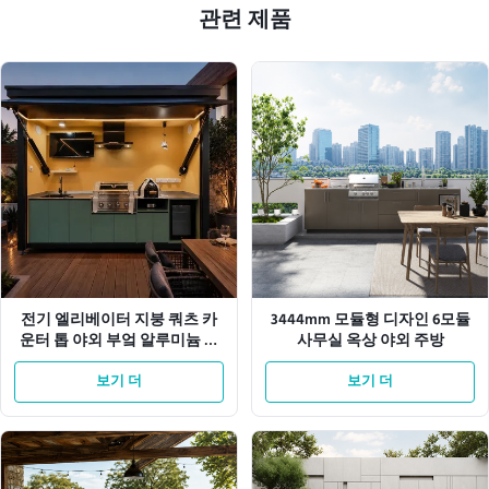
관련 제품
전기 엘리베이터 지붕 쿼츠 카
3444mm 모듈형 디자인 6모듈
운터 톱 야외 부엌 알루미늄 캐
사무실 옥상 야외 주방
비닛
보기 더
보기 더