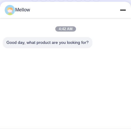
Mellow
상품
회사 소개
회사 프로필
4:42 AM
공장 견학
Good day, what product are you looking for?
품질 관리
케이스
블로그
소식
무료 인용을 받으세요
Tel:
+86 13392232932
이메일:
info@mellowsteel.com
주소: Xinbao Plaza, Tiancheng Rd, Shunde District, Foshan,
Guangdong Province, China, 528041