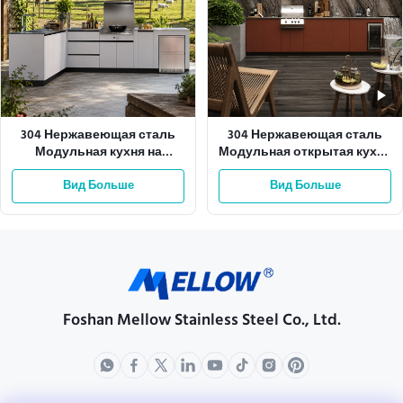
304 Нержавеющая сталь
304 Нержавеющая сталь
Модульная кухня на
Модульная открытая кухня
открытом воздухе с
BBQ для использования в
устойчивостью к
Вид Больше
Вид Больше
клубах
погодным условиям
Foshan Mellow Stainless Steel Co., Ltd.