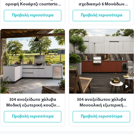
οροφή Κουάρτζι countertop
σχεδιασμό 6 Μονάδων
εξωτερική κουζίνα ντουλάπι
Γραφείο Σκεπή Εξωτερική
Προβολή περισσότερα
αλουμινίου
Προβολή περισσότερα
κουζίνα
304 ανοξείδωτο χάλυβα
304 ανοξείδωτου χάλυβα
Μοδική εξωτερική κουζίνα
Μονουλική εξωτερική
με αντοχή στις καιρικές
κουζίνα BBQ για χρήση σε
Προβολή περισσότερα
συνθήκες
Προβολή περισσότερα
κλαμπ-house