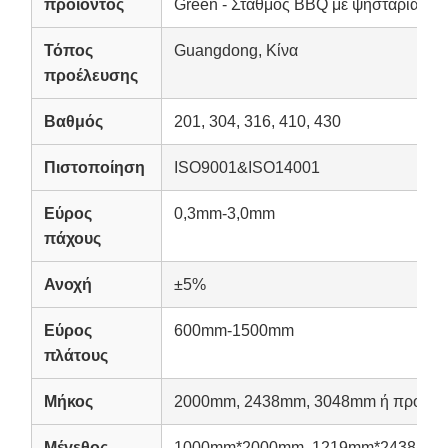
προϊόντος
Green - Σταθμός BBQ με ψησταριά αερ
Τόπος
Guangdong, Κίνα
προέλευσης
Βαθμός
201, 304, 316, 410, 430
Πιστοποίηση
ISO9001&ISO14001
Εύρος
0,3mm-3,0mm
πάχους
Ανοχή
±5%
Εύρος
600mm-1500mm
πλάτους
Μήκος
2000mm, 2438mm, 3048mm ή προσα
Μέγεθος
1000mm*2000mm, 1219mm*2438mm,