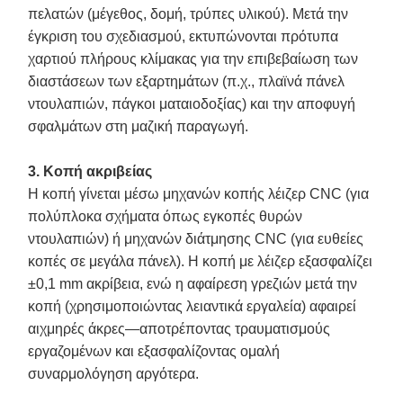
πελατών (μέγεθος, δομή, τρύπες υλικού). Μετά την
έγκριση του σχεδιασμού, εκτυπώνονται πρότυπα
χαρτιού πλήρους κλίμακας για την επιβεβαίωση των
διαστάσεων των εξαρτημάτων (π.χ., πλαϊνά πάνελ
ντουλαπιών, πάγκοι ματαιοδοξίας) και την αποφυγή
σφαλμάτων στη μαζική παραγωγή.
3. Κοπή ακριβείας
Η κοπή γίνεται μέσω μηχανών κοπής λέιζερ CNC (για
πολύπλοκα σχήματα όπως εγκοπές θυρών
ντουλαπιών) ή μηχανών διάτμησης CNC (για ευθείες
κοπές σε μεγάλα πάνελ). Η κοπή με λέιζερ εξασφαλίζει
±0,1 mm ακρίβεια, ενώ η αφαίρεση γρεζιών μετά την
κοπή (χρησιμοποιώντας λειαντικά εργαλεία) αφαιρεί
αιχμηρές άκρες—αποτρέποντας τραυματισμούς
εργαζομένων και εξασφαλίζοντας ομαλή
συναρμολόγηση αργότερα.