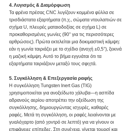
4. Λυγισμός & Διαμόρφωση
Τα φρένα πρέσας CNC λυγίζουν κομμένα φύλλα σε
τρισδιάστατα εξαρτήματα (π.χ., σώματα ντουλαπιών σε
σχήμα U, πλευρές ματαιοδοξίας σε σχήμα L) σε
προκαθορισμένες γωνίες (90° για τις περισσότερες
αρθρώσεις). Πρώτα εκτελείται μια δοκιμαστική κάμψη:
εάν η γωνία ταιριάζει με το σχέδιο (ανοχή ±0,5°), ξεκινά
η μαζική κάμψη. Αυτό το βήμα εγγυάται ότι τα
εξαρτήματα ταιριάζουν μεταξύ τους σφιχτά.
5. Συγκόλληση & Επεξεργασία ραφής
Η συγκόλληση Tungsten Inert Gas (TIG)
χρησιμοποιείται για ανοξείδωτο χάλυβα—η ασπίδα
αδρανούς αερίου αποτρέπει την οξείδωση της
συγκόλλησης, δημιουργώντας ισχυρές, καθαρές
ραφές. Μετά τη συγκόλληση, οι ραφές λειαίνονται με
γυαλόχαρτο (από χοντρό σε λεπτό) για να γίνουν οι
επιφάνειες επίπεδες. Στη συνέχεια, γίνεται τουρσί και