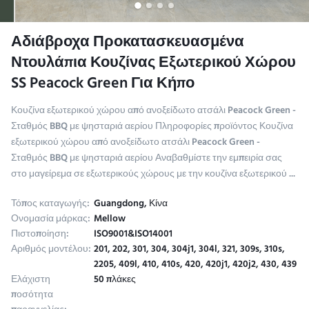
Αδιάβροχα Προκατασκευασμένα
Ντουλάπια Κουζίνας Εξωτερικού Χώρου
SS Peacock Green Για Κήπο
Κουζίνα εξωτερικού χώρου από ανοξείδωτο ατσάλι Peacock Green -
Σταθμός BBQ με ψησταριά αερίου Πληροφορίες προϊόντος Κουζίνα
εξωτερικού χώρου από ανοξείδωτο ατσάλι Peacock Green -
Σταθμός BBQ με ψησταριά αερίου Αναβαθμίστε την εμπειρία σας
στο μαγείρεμα σε εξωτερικούς χώρους με την κουζίνα εξωτερικού ...
Τόπος καταγωγής:
Guangdong, Κίνα
Ονομασία μάρκας:
Mellow
Πιστοποίηση:
ISO9001&ISO14001
Αριθμός μοντέλου:
201, 202, 301, 304, 304j1, 304l, 321, 309s, 310s,
2205, 409l, 410, 410s, 420, 420j1, 420j2, 430, 439
Ελάχιστη
50 πλάκες
ποσότητα