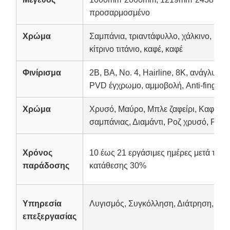
προσαρμοσμένο
Χρώμα
Σαμπάνια, τριαντάφυλλο, χάλκινο, μαύρο
κίτρινο τιτάνιο, καφέ, καφέ
Φινίρισμα
2B, BA, No. 4, Hairline, 8K, ανάγλυφο
PVD έγχρωμο, αμμοβολή, Anti-fingerpr
Χρώμα
Χρυσό, Μαύρο, Μπλε ζαφείρι, Καφέ, Χ
σαμπάνιας, Διαμάντι, Ροζ χρυσό, Ροζ κ
Χρόνος
10 έως 21 εργάσιμες ημέρες μετά την
παράδοσης
κατάθεσης 30%
Υπηρεσία
Λυγισμός, Συγκόλληση, Διάτρηση, Κο
επεξεργασίας