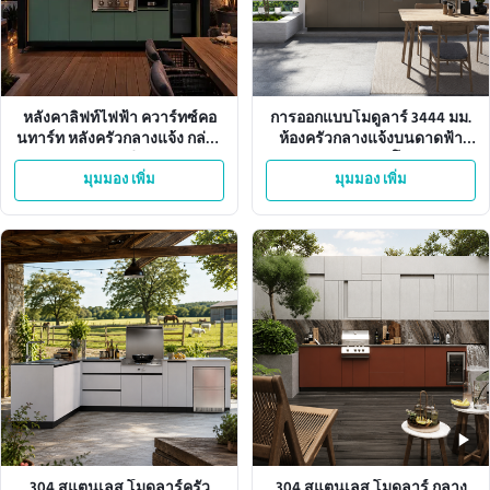
หลังคาลิฟท์ไฟฟ้า ควาร์ทซ์คอ
การออกแบบโมดูลาร์ 3444 มม.
นทาร์ท หลังครัวกลางแจ้ง กล่อง
ห้องครัวกลางแจ้งบนดาดฟ้า
อะลูมิเนียม
สำนักงาน 6 โมดูล
มุมมอง เพิ่ม
มุมมอง เพิ่ม
304 สแตนเลส โมดูลาร์ครัว
304 สแตนเลส โมดูลาร์ กลาง