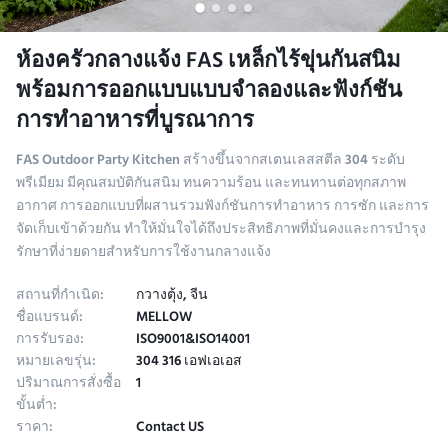
ห้องครัวกลางแจ้ง FAS เหล็กไร้ขุ่นกันสนิม
พร้อมการออกแบบแบบจําลองและฟังก์ชัน
การทําอาหารที่บูรณาการ
FAS Outdoor Party Kitchen สร้างขึ้นจากสเตนเลสสตีล 304 ระดับ
พรีเมียม มีคุณสมบัติกันสนิม ทนความร้อน และทนทานต่อทุกสภาพ
อากาศ การออกแบบที่ผสานรวมฟังก์ชันการทำอาหาร การซัก และการ
จัดเก็บเข้าด้วยกัน ทำให้มั่นใจได้ถึงประสิทธิภาพที่มั่นคงและการบำรุง
รักษาที่ง่ายดายสำหรับการใช้งานกลางแจ้ง
สถานที่กำเนิด:
กวางตุ้ง, จีน
ชื่อแบรนด์:
MELLOW
การรับรอง:
ISO9001&ISO14001
หมายเลขรุ่น:
304 316 เอฟเอเอส
ปริมาณการสั่งซื้อ
1
ขั้นต่ำ:
ราคา:
Contact US