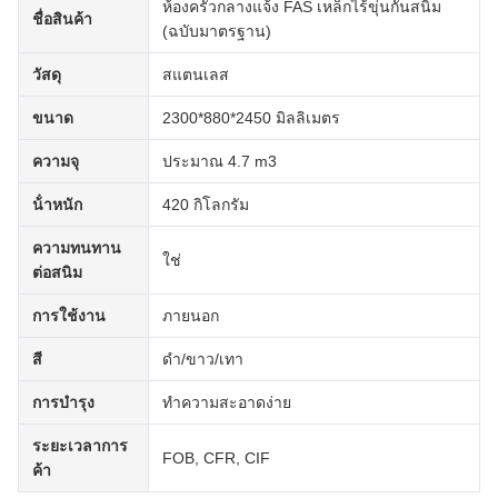
ห้องครัวกลางแจ้ง FAS เหล็กไร้ขุ่นกันสนิม
ชื่อสินค้า
(ฉบับมาตรฐาน)
วัสดุ
สแตนเลส
ขนาด
2300*880*2450 มิลลิเมตร
ความจุ
ประมาณ 4.7 m3
น้ําหนัก
420 กิโลกรัม
ความทนทาน
ใช่
ต่อสนิม
การใช้งาน
ภายนอก
สี
ดํา/ขาว/เทา
การบํารุง
ทําความสะอาดง่าย
ระยะเวลาการ
FOB, CFR, CIF
ค้า