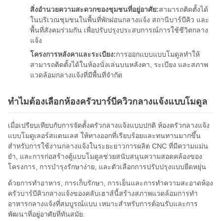
สิ่งอํานวยความสะดวกของชุมชนที่อยู่อาศัย:
สามารถติดตั้งได้
ในบริเวณชุมชนในพื้นที่พักผ่อนกลางแจ้ง สถานีบาร์บีคิว และ
พื้นที่สังคมร่วมกัน เพื่อปรับปรุงประสบการณ์การใช้ชีวิตกลาง
แจ้ง
โครงการหลังคาและระเบียง:
การออกแบบแบบโมดูลทําให้
สามารถติดตั้งได้ในห้องนั่งเล่นบนหลังคา, ระเบียง และสภาพ
แวดล้อมกลางแจ้งที่มีพื้นที่จํากัด
ทําไมต้องเลือกห้องครัวบาร์บีควิวกลางแจ้งแบบโมดูล
เมื่อเปรียบเทียบกับการจัดตั้งครัวกลางแจ้งแบบปกติ ห้องครัวกลางแจ้ง
แบบโมดูเลอร์สแตนเลส ให้ทางออกที่เรียบร้อยและทนทานมากขึ้น
สําหรับการใช้งานกลางแจ้งในระยะยาวการผลิต CNC ที่มีความแม่น
ยํา, และการก่อสร้างตู้แบบโมดูลช่วยสนับสนุนความสอดคล้องของ
โครงการ, การบํารุงรักษาง่าย, และตัวเลือกการปรับปรุงแบบยืดหยุ่น
ด้วยการทําอาหาร, การเก็บรักษา, การเย็นและการทําความสะอาดห้อง
ครัวบาร์บีคิวกลางแจ้งของคลับเฮาส์นี้สร้างสภาพแวดล้อมการทํา
อาหารกลางแจ้งที่สมบูรณ์แบบ เหมาะสําหรับการต้อนรับและการ
พัฒนาที่อยู่อาศัยที่ทันสมัย.