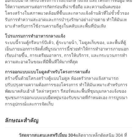
ออกแบบมาสําหรับโครงการโรงแรมกลางแจ้ง และโครงการที่อยู่อาศัย
ให้ความทนทานต่อการกัดกร่อนที่น่าเชื่อถือ และความมั่นคงของ
โครงสร้างในสภาพแวดล้อมที่ชื้นและกลางแจ้งด้านผิวที่ไม่ขั้วขั้วรอง
รับการทําความสะอาดและการบํารุงรักษาอย่างง่ายดาย ทําให้มันเห
มาะสําหรับการใช้งานความถี่สูงในคลับและพื้นที่บันเทิง
โปรแกรมการทําอาหารกลางแจ้ง
ระบบนี้รวมตู้กรีลบาร์บีเค้ว, ตู้ระบายน้ํา, โมดูลเก็บของ, และพื้นที่ตู้
เย็นภายนอกการจัดตั้งที่บูรณาการนี้ช่วยทําให้การทําอาหารภายนอก
เรียบง่ายขึ้น, การเตรียมอาหาร, การให้บริการ, และกระบวนการทํา
ความสะอาดในขณะที่มีพื้นที่ให้มากที่สุด
การออกแบบแบบโมดูลสําหรับโครงการตามสั่ง
สร้างขึ้นด้วยโครงสร้างตู้แบบโมดูล ห้องครัวกลางแจ้งสามารถ
ปรับปรุงตามความต้องการของโครงการ ทําให้มันเหมาะสําหรับการ
พัฒนาคลับเฮ้าส์ วิลล่าหรูหรา รีสอร์ทและพื้นที่ชุมนุมกลางแจ้งของ
ชุมชนการออกแบบแบบยืดหยุ่นรองรับขนาดที่กําหนดเอง การบูรณา
การอุปกรณ์และการจัดเก็บ
ลักษณะสําคัญ
วัสดุจากสแตนเลสพรีเมี่ยม 304
ผลิตจากเหล็กดัดสนิม 304 ที่