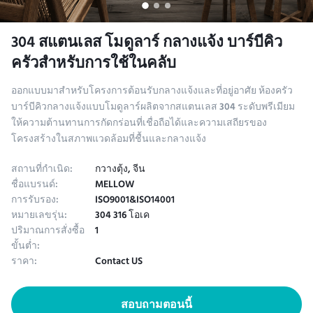
304 สแตนเลส โมดูลาร์ กลางแจ้ง บาร์บีคิว
ครัวสําหรับการใช้ในคลับ
ออกแบบมาสำหรับโครงการต้อนรับกลางแจ้งและที่อยู่อาศัย ห้องครัว
บาร์บีคิวกลางแจ้งแบบโมดูลาร์ผลิตจากสแตนเลส 304 ระดับพรีเมียม
ให้ความต้านทานการกัดกร่อนที่เชื่อถือได้และความเสถียรของ
โครงสร้างในสภาพแวดล้อมที่ชื้นและกลางแจ้ง
สถานที่กำเนิด:
กวางตุ้ง, จีน
ชื่อแบรนด์:
MELLOW
การรับรอง:
ISO9001&ISO14001
หมายเลขรุ่น:
304 316 โอเค
ปริมาณการสั่งซื้อ
1
ขั้นต่ำ:
ราคา:
Contact US
สอบถามตอนนี้