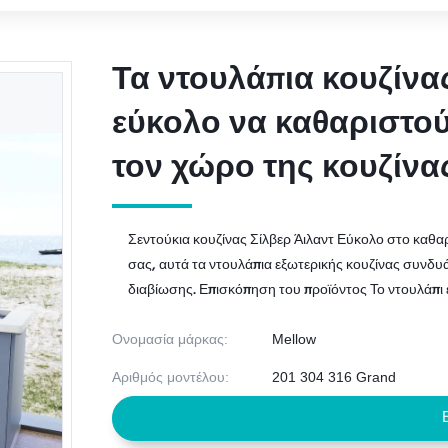
Τα ντουλάπια κουζίνας
Τα ντουλάπια κουζίνας
εύκολο να καθαριστού
εύκολο να καθαριστού
τον χώρο της κουζίνα
τον χώρο της κουζίνα
Σεντούκια κουζίνας Σίλβερ Άιλαντ Εύκολο στο καθαρ
σας, αυτά τα ντουλάπια εξωτερικής κουζίνας συνδυά
διαβίωσης. Επισκόπηση του προϊόντος Το ντουλάπι εξ
Ονομασία μάρκας:
Mellow
Αριθμός μοντέλου:
201 304 316 Grand