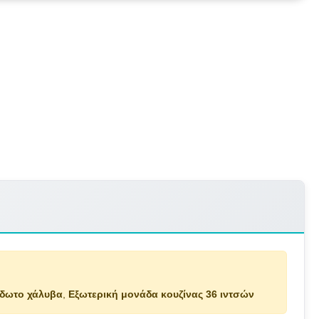
ίδωτο χάλυβα
,
Εξωτερική μονάδα κουζίνας 36 ιντσών