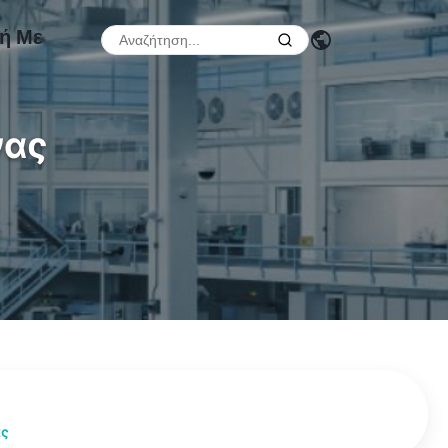
φή Με
νας
ας