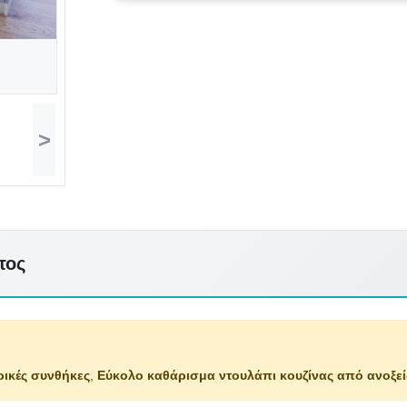
>
τος
ρικές συνθήκες
,
Εύκολο καθάρισμα ντουλάπι κουζίνας από ανοξε