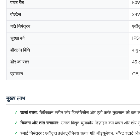
पावर रेंज
50W
वोल्टेज
24V
गति नियंत्रण
एकीक
सुरक्षा वर्ग
IP54
शीतलन विधि
वायु
शोर का स्तर
45 d
प्रमाणन
CE,
मुख्य लाभ
ऊर्जा बचत:
सिलिकॉन स्टील कोर हिस्टैरिसीस और एडी करंट नुकसान को कम करत
चिकना और शांत संचालन:
उन्नत विद्युत चुम्बकीय डिज़ाइन कम कंपन और शोर 
स्मार्ट नियंत्रण:
एकीकृत इलेक्ट्रॉनिक्स सहज गति मॉड्यूलेशन, सॉफ्ट स्टार्ट और