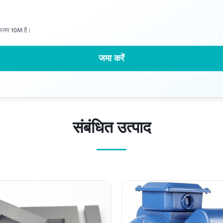
िकतम 10M है।
जमा करें
संबंधित उत्पाद