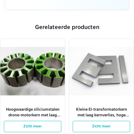
Gerelateerde producten
Hoogwaardige siliciumstalen
Kleine EI-transformatorkern
drone-motorkern met laag
met laag kernverlies, hoge
kernverlies en aanpasbare
verzadigingsfluxdichtheid en
afmetingen
Zicht meer
precieze gestempelde
Zicht meer
laminacties