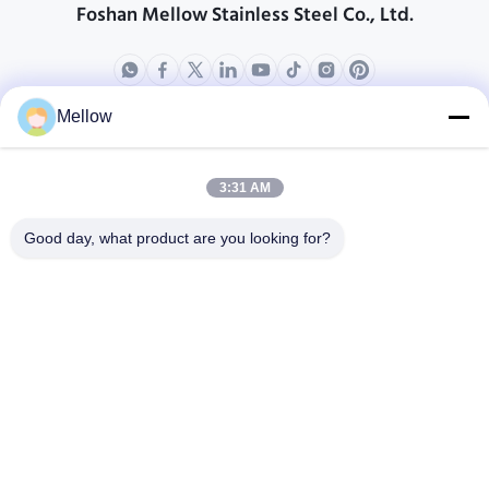
Foshan Mellow Stainless Steel Co., Ltd.
Mellow
producten
Over ons
Bedrijfprofiel
3:31 AM
Fabrieksreis
Good day, what product are you looking for?
Kwaliteitscontrole
Gevallen
Blogs
Nieuws
Krijg een gratis offerte
Tel.:
+86 13392232932
E-mail:
info@mellowsteel.com