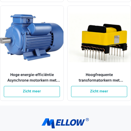
Hoge energie-efficiëntie
Hoogfrequente
Asynchrone motorkern met
transformatorkern met
een enkele fase met een laag
hoogwaardig siliciumstaal
geluid en trillingen voor
Zicht meer
voor 10 kHz tot 500 kHz en
Zicht meer
thermische stabiliteit
aanpasbare afmetingen