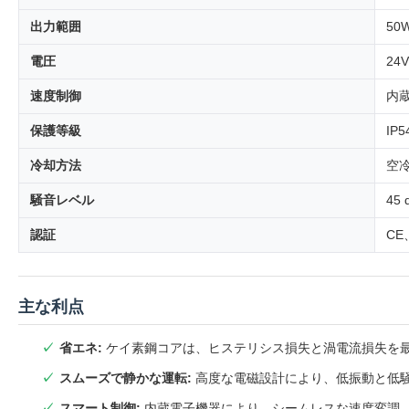
出力範囲
50
電圧
24
速度制御
内
保護等級
IP
冷却方法
空
騒音レベル
45
認証
CE
主な利点
省エネ:
ケイ素鋼コアは、ヒステリシス損失と渦電流損失を最
スムーズで静かな運転:
高度な電磁設計により、低振動と低
スマート制御:
内蔵電子機器により、シームレスな速度変調