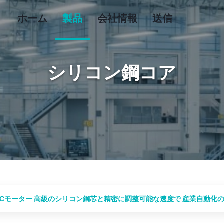
ホーム
製品
会社情報
送信
シリコン鋼コア
ECモーター 高級のシリコン鋼芯と精密に調整可能な速度で 産業自動化