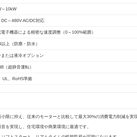
W～10kW
V DC～480V AC/DC対応
蔵電子機器による精密な速度調整（0～100%範囲）
54以上（防塵・防水）
冷または液冷オプション
 dB（超静音運転）
、UL、RoHS準拠
小限に抑え、従来のモーターと比較して最大30%の消費電力削減を実
騒音を実現し、住宅環境や商業環境に最適です。
、ソフトスタート、リアルタイムの性能監視が可能になります。