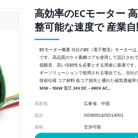
高効率のECモーター 
高効率のECモーター 
整可能な速度で 産業
整可能な速度で 産業
ECモーター概要 当社のEC（電子整流）モータ
です。高品質のケイ素鋼コアを使用して設計され
低騒音、高い信頼性を必要とする用途に最適です。
ギーソリューションで使用される場合でも、当社の
技術仕様 コア材料 低コア損失と優れた磁気透磁率を
50W～10kW 電圧 24V DC～480V AC...
原産地:
広東省、中国
認定:
ISO9001&ISO14001
価格:
交渉可能