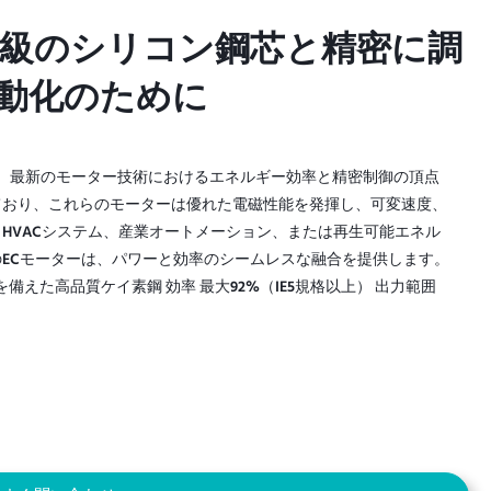
高級のシリコン鋼芯と精密に調
高級のシリコン鋼芯と精密に調
自動化のために
自動化のために
ーは、最新のモーター技術におけるエネルギー効率と精密制御の頂点
ており、これらのモーターは優れた電磁性能を発揮し、可変速度、
HVACシステム、産業オートメーション、または再生可能エネル
ECモーターは、パワーと効率のシームレスな融合を提供します。
備えた高品質ケイ素鋼 効率 最大92%（IE5規格以上） 出力範囲