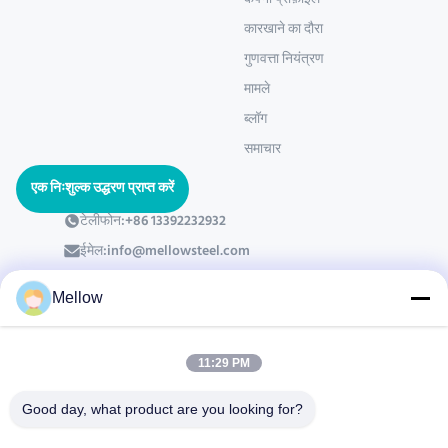
कंपनी प्रोफ़ाइल
कारखाने का दौरा
गुणवत्ता नियंत्रण
मामले
ब्लॉग
समाचार
एक निःशुल्क उद्धरण प्राप्त करें
टेलीफोन:
+86 13392232932
ईमेल:
info@mellowsteel.com
पता: Xinbao Plaza, Tiancheng Rd, Shunde District, Foshan,
Guangdong Province, China, 528041
Mellow
गोपनीयता नीति
|
कॉपीराइट © 2025-2026 Foshan Mellow Stainless Steel Co., Ltd..
11:29 PM
सभी अधिकार सुरक्षित हैं।.
Good day, what product are you looking for?