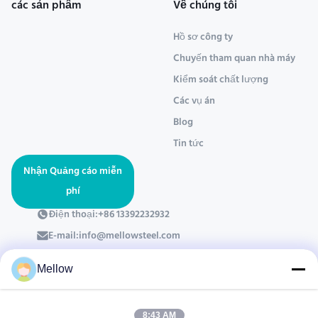
các sản phẩm
Về chúng tôi
Hồ sơ công ty
Chuyến tham quan nhà máy
Kiểm soát chất lượng
Các vụ án
Blog
Tin tức
Nhận Quảng cáo miễn
phí
Điện thoại:
+86 13392232932
E-mail:
info@mellowsteel.com
Địa chỉ: Xinbao Plaza, Tiancheng Rd, Shunde District, Foshan,
Guangdong Province, China, 528041
Mellow
Chính sách bảo mật
|
Bản quyền © 2025-2026 Foshan Mellow Stainless Steel
8:43 AM