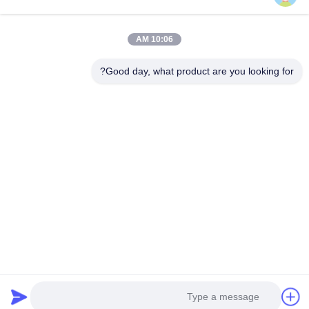
مشخصات شرکت
تور کارخانه
10:06 AM
کنترل کیفیت
Good day, what product are you looking for?
پرونده ها
وبلاگ ها
اخبار
یک نقل قول رایگان
دریافت کنید
تلفن:
+86 13392232932
ایمیل:
info@mellowsteel.com
آدرس: Xinbao Plaza, Tiancheng Rd, Shunde District, Foshan,
Guangdong Province, China, 528041
سیاست حفظ حریم خصوصی
|
حقوق چاپ © 2025-2026 Foshan Mellow Stainless
Steel Co., Ltd.. تمام حقوق محفوظ است.