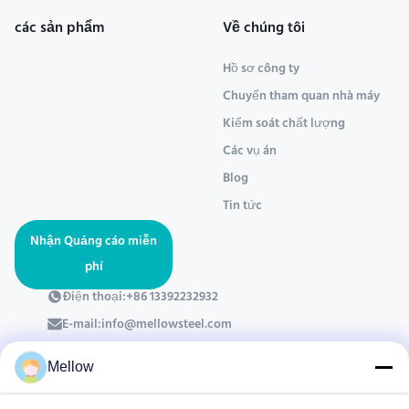
các sản phẩm
Về chúng tôi
Hồ sơ công ty
Chuyến tham quan nhà máy
Kiểm soát chất lượng
Các vụ án
Blog
Tin tức
Nhận Quảng cáo miễn
phí
Điện thoại:
+86 13392232932
E-mail:
info@mellowsteel.com
Địa chỉ: Xinbao Plaza, Tiancheng Rd, Shunde District, Foshan,
Guangdong Province, China, 528041
Mellow